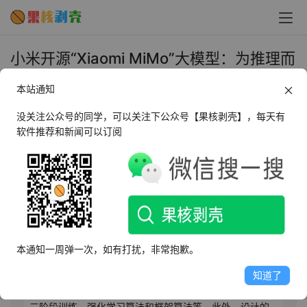
小米开源“Xiaomi MiMo”大模型：为推理而
生，以 7B 参数超越 OpenAI o1-mini - 果
本站通知
核剥壳
没关注公众号的同学，可以关注下公众号【果核剥壳】，每天有
2025年4月30日 上午11:57
•
AI相关
软件推荐和新闻可以订阅
AI摘要
此内容由AI根据文章内容自动生成，并已由人工审核
小米大模型Core团队宣布开源首个推理大模型Xiaomi 
本通知一周弹一次，如有打扰，非常抱歉。
MiMo，该模型在数学推理和代码竞赛中表现优异，超越
OpenAI和阿里的大规模模型。MiMo的提升得益于预训练
知道了
和后训练阶段的数据和算法创新，包括挖掘富推理语料、
三阶段训练、强化学习算法和框架算法等。此外，设计的