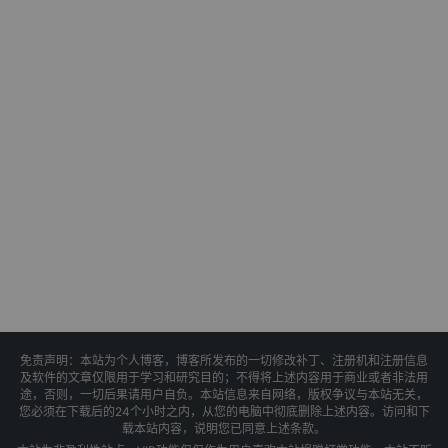
免责声明：本站为个人博客，博客所发布的一切修改补丁、注册机和注册信息
及软件的文章仅限用于学习和研究目的；不得将上述内容用于商业或者非法用
途，否则，一切后果请用户自负。本站信息来自网络，版权争议与本站无关，
您必须在下载后的24个小时之内，从您的电脑中彻底删除上述内容。访问和下
载本站内容，说明您已同意上述条款。