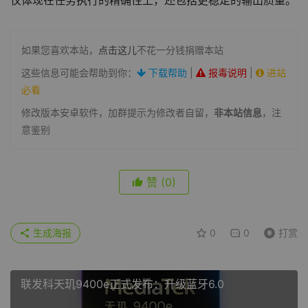
如果您喜欢本站，
点击这儿
不花一分钱捐赠本站
这些信息可能会帮助到你：
下载帮助
|
报毒说明
|
进站
必看
修改版本安卓软件，加群提示为修改者自留，
非本站信息
，注
意鉴别
赞
(0)
生成海报
0
0
打赏
联发科天玑9400e正式发布：升级蓝牙6.0