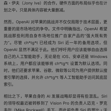
森・伊夫（Jony Ive）的合作，硬件方面的布局似乎也在计
划之中，只是具体内容被大量删减。
然而，OpenAI 对苹果的挑战并不仅仅局限于技术层面，更
重要的是市场地位的争夺。文件中明确指出，OpenAI 希望
挑战那些利用自身市场地位推广自家产品的“强大既有势
力”。尽管 ch*tg*t 已经成为 Siri 近一年的备用选项，但 
OpenAI 显然不满足于此。他们呼吁用户应该能够自由选择
自己的人工智能助手，无论是在 iOS、安卓还是 Windows 
系统上，用户都应该能够将 ch*tg*t 设置为默认选项。同
时，他们还要求苹果、谷歌、微软等公司为用户提供默认搜
索引擎的选择，并允许 ch*tg*t 等人工智能助手访问其底层
索引。
相比之下，苹果自身的 AI 发展战略却显得有些混乱。Siri 
的领导权最近被转移到了 Vision Pro 的负责人迈克・罗克
韦尔（Mike Rockwell）手下，而此前负责 Siri 的罗比・沃