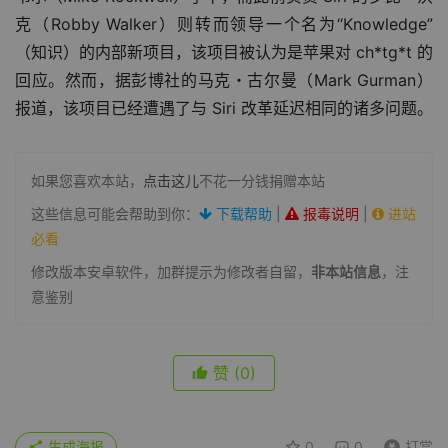
克（Robby Walker）则转而领导一个名为“Knowledge”
（知识）的内部新项目，该项目被认为是苹果对 ch*tg*t 的
回应。然而，据彭博社的马克・古尔曼（Mark Gurman）
报道，该项目已经遭遇了与 Siri 改革延迟相同的诸多问题。
如果您喜欢本站，
点击这儿
不花一分钱捐赠本站
这些信息可能会帮助到你：
下载帮助
|
报毒说明
|
进站
必看
修改版本安卓软件，加群提示为修改者自留，
非本站信息
，注
意鉴别
赞
(0)
生成海报
0
0
打赏