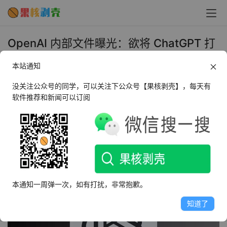
OpenAI 内部文件曝光：欲将 ChatGPT 打
造成超级助手，挑战苹果 Siri 市场地位 - 果
本站通知
核剥壳
没关注公众号的同学，可以关注下公众号【果核剥壳】，每天有
2025年6月3日 上午10:00
•
AI相关
软件推荐和新闻可以订阅
6 月 3 日消息，一份近期解封的由 OpenAI 于 2024 年底
制定的文件《ch*tg*t：2025 年上半年战略》揭示了该公
司对 ch*tg*t 的宏伟蓝图，其目标直指苹果的 Siri。
本通知一周弹一次，如有打扰，非常抱歉。
知道了