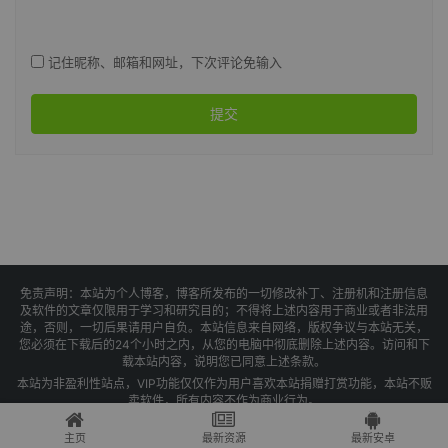
记住昵称、邮箱和网址，下次评论免输入
提交
免责声明：本站为个人博客，博客所发布的一切修改补丁、注册机和注册信息
及软件的文章仅限用于学习和研究目的；不得将上述内容用于商业或者非法用
途，否则，一切后果请用户自负。本站信息来自网络，版权争议与本站无关，
您必须在下载后的24个小时之内，从您的电脑中彻底删除上述内容。访问和下
载本站内容，说明您已同意上述条款。
本站为非盈利性站点，VIP功能仅仅作为用户喜欢本站捐赠打赏功能，本站不贩
卖软件，所有内容不作为商业行为。
Copyright © 2025 果核剥壳 -
琼ICP备2021004479号-1
主页
最新资源
最新安卓