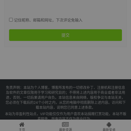
记住昵称、邮箱和网址，下次评论免输入
提交
免责声明：本站为个人博客，博客所发布的一切修改补丁、注册机和注册信息
及软件的文章仅限用于学习和研究目的；不得将上述内容用于商业或者非法用
途，否则，一切后果请用户自负。本站信息来自网络，版权争议与本站无关，
您必须在下载后的24个小时之内，从您的电脑中彻底删除上述内容。访问和下
载本站内容，说明您已同意上述条款。
本站为非盈利性站点，VIP功能仅仅作为用户喜欢本站捐赠打赏功能，本站不贩
卖软件，所有内容不作为商业行为。
Copyright © 2025 果核剥壳 -
琼ICP备2021004479号-1
主页
最新资源
最新安卓