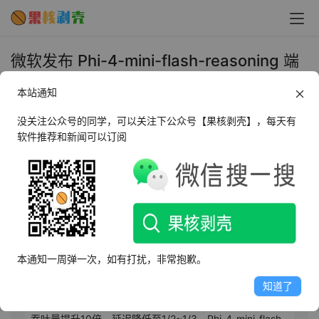
微软发布 Phi-4-mini-flash-reasoning 端
侧 AI 模型：10 倍吞吐量，推理能力升级 -
本站通知
果核剥壳
没关注公众号的同学，可以关注下公众号【果核剥壳】，每天有
2025年7月11日 上午11:56
•
AI相关
软件推荐和新闻可以订阅
AI摘要
此内容由AI根据文章内容自动生成，并已由人工审核
7月10日，微软推出Phi-4-mini-flash-reasoning小语言模
本通知一周弹一次，如有打扰，非常抱歉。
型，旨在提升端侧AI的数学和逻辑推理能力。该模型采用
创新的SambaY架构和GMU组件，能在资源受限场景下高
知道了
效推理，快速生成答案和完成任务。相比其他Phi模型，其
吞吐量提升10倍，延迟降低至1/2~1/3。Phi-4-mini-flash-