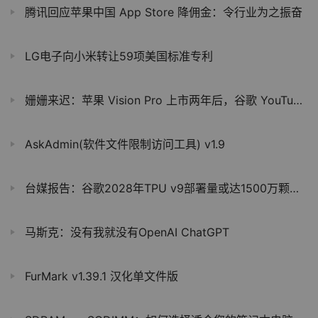
腾讯回应苹果中国 App Store 降佣金：令行业为之振奋
LG电子向小米转让59项美国标准专利
姗姗来迟：苹果 Vision Pro 上市两年后，谷歌 YouTube 原生应用终于登场
AskAdmin(软件文件限制访问工具) v1.9
台媒报告：谷歌2028年TPU v9部署量或达1500万颗，规模有望赶超英伟达
马斯克：没有我就没有OpenAI ChatGPT
FurMark v1.39.1 汉化单文件版