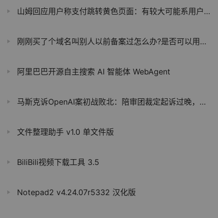
山姆回应用户称支付跳转黄色页面：有较大可能系用户设备遭网络劫持
刚刚买了个域名叫别人以前备案过怎么办?是否可以用呢？
阿里巴巴开源自主搜索 AI 智能体 WebAgent
马斯克诉OpenAI案初战败北：陪审团裁定起诉过晚，马斯克誓言上诉
文件整理助手 v1.0 单文件版
BiliBili视频下载工具 3.5
Notepad2 v4.24.07r5332 汉化版