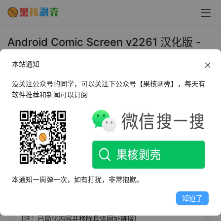
Android Comic Screen v2261 汉化版 -
果核剥壳
本站通知
2025年3月24日 上午11:42
•
手机阅读
没关注公众号的同学，可以关注下公众号【果核剥壳】，每天有
软件推荐和新闻可以订阅
AI摘要
此内容由AI根据文章内容自动生成，并已由人工审核
Comic Screen是一款强大的本地漫画阅读器，支持实时漫
画翻译，可阅读海外漫画资源。它兼容多种压缩文件和图
本通知一周弹一次，如有打扰，非常抱歉。
像格式，具备文件夹管理、USB-OTG外接存储、网络协议
支持等功能。软件特色包括流畅浏览、书签预览、双页横
知道了
向/单页纵向浏览等。下载链接已提供，方便用户获取。
[注：已简化内容并移除具体网址链接]