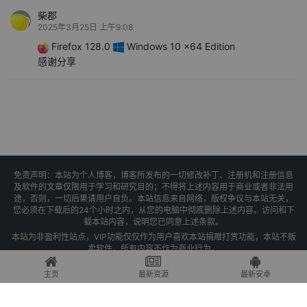
柴郡
2025年3月25日 上午9:08
Firefox 128.0
Windows 10 x64 Edition
感谢分享
免责声明：本站为个人博客，博客所发布的一切修改补丁、注册机和注册信息
及软件的文章仅限用于学习和研究目的；不得将上述内容用于商业或者非法用
途，否则，一切后果请用户自负。本站信息来自网络，版权争议与本站无关，
您必须在下载后的24个小时之内，从您的电脑中彻底删除上述内容。访问和下
载本站内容，说明您已同意上述条款。
本站为非盈利性站点，VIP功能仅仅作为用户喜欢本站捐赠打赏功能，本站不贩
卖软件，所有内容不作为商业行为。
Copyright © 2025 果核剥壳 -
琼ICP备2021004479号-1
主页
最新资源
最新安卓