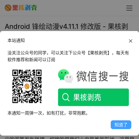
Android 锋绘动漫v4.11.1 修改版 - 果核剥
壳
本站通知
2018年10月28日 上午10:50
•
手机阅读
没关注公众号的同学，可以关注下公众号【果核剥壳】，每天有
软件推荐和新闻可以订阅
一款二次元的APP，集合了绘图功能。
“锋绘动漫”APP，你的二次元指绘创作工坊！
对我们而言，画画不仅是爱好，还是天空，和梦想！！！
也许，每个人心里，都藏着一个比现实更瑰丽的世界。那里
有梦想成为海贼王的少年，扬帆去向我们到不了的远方；也
本通知一周弹一次，如有打扰，非常抱歉。
有元气十足的双马尾女孩，在舞台上为梦想歌唱；那里有百
知道了
折不挠的战斗，有回首凝眸时的忧伤.....当心中的梦想与指