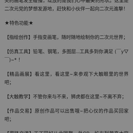
尖的画笔发生碰撞，绽放的是我们心中最美的形状。这里是
二次元党的梦想发源地，赶快和小伙伴一起向二次元進撃！
★特色功能★
【指绘创作】手指变画笔，随时随地绘制你的二次元世界；
【仿真工具】铅笔、钢笔，多图层...工具多到你满足 (￣y▽
￣)~* ！
【精品画展】看这里，看这里~来参观下大触眼里的世界
吧；
【大触教学】不管你来与不来，狮虎都在这里~不离不弃；
【作品交易】原创作品可以出售哦~把心仪的作品买回家
吧；