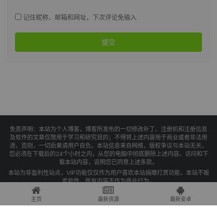
记住昵称、邮箱和网址，下次评论免输入
提交
免责声明：本站为个人博客，博客所发布的一切修改补丁、注册机和注册信息
及软件的文章仅限用于学习和研究目的；不得将上述内容用于商业或者非法用
途，否则，一切后果请用户自负。本站信息来自网络，版权争议与本站无关，
您必须在下载后的24个小时之内，从您的电脑中彻底删除上述内容。访问和下
载本站内容，说明您已同意上述条款。
本站为非盈利性站点，VIP功能仅仅作为用户喜欢本站捐赠打赏功能，本站不贩
卖软件，所有内容不作为商业行为。
Copyright © 2025 果核剥壳 -
琼ICP备2021004479号-1
主页
最新资源
最新安卓