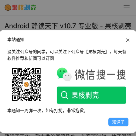
Android 静读天下 v10.7 专业版 - 果核剥壳
2026年7月13日 下午5:26
本站通知
•
手机阅读
没关注公众号的同学，可以关注下公众号【果核剥壳】，每天有
软件推荐和新闻可以订阅
AI摘要
此内容由AI根据文章内容自动生成，并已由人工审核
静读天下专业版是一款本地阅读软件，去除了广告、支持
语音朗读、文字转换、多点触碰等功能，并兼容安卓
13/MIUI13。提供高速下载链接，用户可免费享受专业版功
能，适合阅读非网文作品。
本通知一周弹一次，如有打扰，非常抱歉。
知道了
看点别的