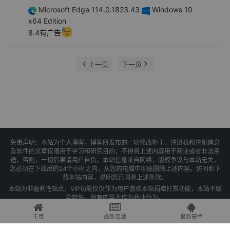
Microsoft Edge 114.0.1823.43
Windows 10
x64 Edition
8.4有广告
上一页
下一页
免责声明：本站为个人博客，博客所发布的一切修改补丁、注册机和注册信息
及软件的文章仅限用于学习和研究目的；不得将上述内容用于商业或者非法用
途，否则，一切后果请用户自负。本站信息来自网络，版权争议与本站无关，
您必须在下载后的24个小时之内，从您的电脑中彻底删除上述内容。访问和下
载本站内容，说明您已同意上述条款。
本站为非盈利性站点，VIP功能仅仅作为用户喜欢本站捐赠打赏功能，本站不贩
卖软件，所有内容不作为商业行为。
Copyright © 2025 果核剥壳 -
琼ICP备2021004479号-1
主页
最新资源
最新安卓