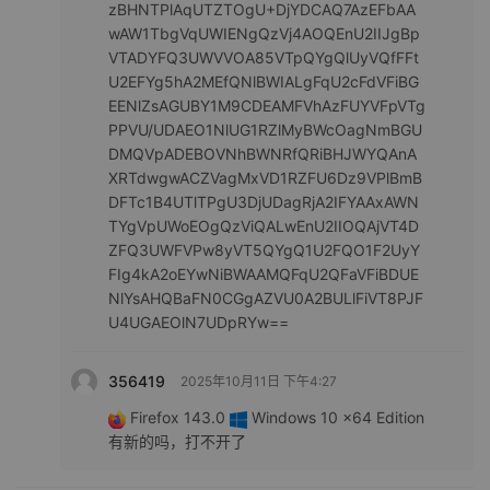
zBHNTPlAqUTZTOgU+DjYDCAQ7AzEFbAA
wAW1TbgVqUWIENgQzVj4AOQEnU2IIJgBp
VTADYFQ3UWVVOA85VTpQYgQlUyVQfFFt
U2EFYg5hA2MEfQNlBWIALgFqU2cFdVFiBG
EENlZsAGUBY1M9CDEAMFVhAzFUYVFpVTg
PPVU/UDAEO1NlUG1RZlMyBWcOagNmBGU
DMQVpADEBOVNhBWNRfQRiBHJWYQAnA
XRTdwgwACZVagMxVD1RZFU6Dz9VPlBmB
DFTc1B4UTlTPgU3DjUDagRjA2IFYAAxAWN
TYgVpUWoEOgQzViQALwEnU2IIOQAjVT4D
ZFQ3UWFVPw8yVT5QYgQ1U2FQO1F2UyY
FIg4kA2oEYwNiBWAAMQFqU2QFaVFiBDUE
NlYsAHQBaFN0CGgAZVU0A2BULlFiVT8PJF
U4UGAEOlN7UDpRYw==
356419
2025年10月11日 下午4:27
Firefox 143.0
Windows 10 x64 Edition
有新的吗，打不开了