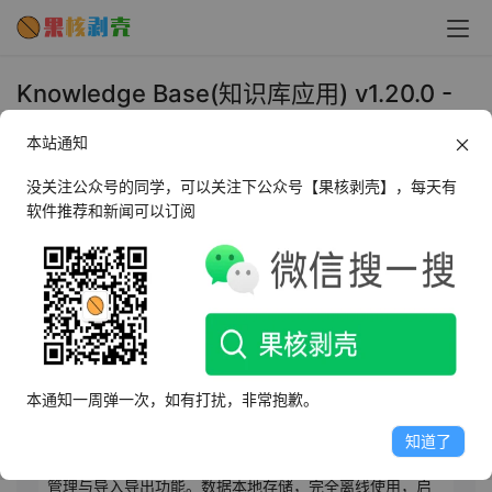
Knowledge Base(知识库应用) v1.20.0 -
果核剥壳
本站通知
2026年7月7日 下午2:16
•
办公教育
没关注公众号的同学，可以关注下公众号【果核剥壳】，每天有
软件推荐和新闻可以订阅
AI摘要
此内容由AI根据文章内容自动生成，并已由人工审核
Knowledge Base 是一款本地优先的桌面知识库应用，支
持所见即所得 Markdown 编辑、双向链接与知识图谱可视
本通知一周弹一次，如有打扰，非常抱歉。
化，内置 SQLite FTS5 全文搜索及本地 RAG AI 问答，兼
容多平台 API。具备标签与文件夹双维度管理、每日笔记模
知道了
板、WebDAV 多设备加密同步（AES-256-GCM）、任务
管理与导入导出功能。数据本地存储，完全离线使用，启