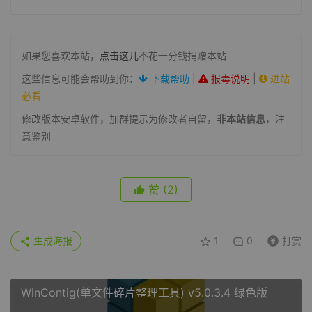
如果您喜欢本站，
点击这儿
不花一分钱捐赠本站
这些信息可能会帮助到你：
下载帮助
|
报毒说明
|
进站
必看
修改版本安卓软件，加群提示为修改者自留，
非本站信息
，注
意鉴别
赞
(2)
生成海报
1
0
打赏
WinContig(单文件碎片整理工具) v5.0.3.4 绿色版