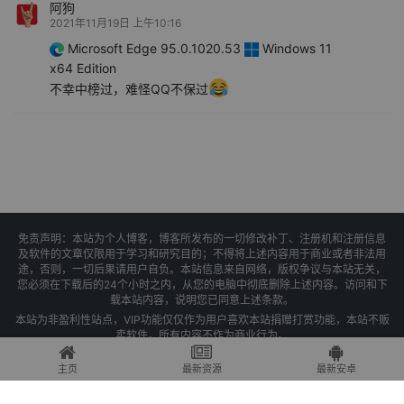
阿狗
2021年11月19日 上午10:16
Microsoft Edge 95.0.1020.53
Windows 11
x64 Edition
不幸中榜过，难怪QQ不保过
免责声明：本站为个人博客，博客所发布的一切修改补丁、注册机和注册信息
及软件的文章仅限用于学习和研究目的；不得将上述内容用于商业或者非法用
途，否则，一切后果请用户自负。本站信息来自网络，版权争议与本站无关，
您必须在下载后的24个小时之内，从您的电脑中彻底删除上述内容。访问和下
载本站内容，说明您已同意上述条款。
本站为非盈利性站点，VIP功能仅仅作为用户喜欢本站捐赠打赏功能，本站不贩
卖软件，所有内容不作为商业行为。
Copyright © 2025 果核剥壳 -
琼ICP备2021004479号-1
主页
最新资源
最新安卓