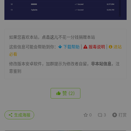
如果您喜欢本站，
点击这儿
不花一分钱捐赠本站
这些信息可能会帮助到你：
下载帮助
|
报毒说明
|
进站
必看
修改版本安卓软件，加群提示为修改者自留，
非本站信息
，注
意鉴别
赞
(2)
生成海报
0
3
打赏