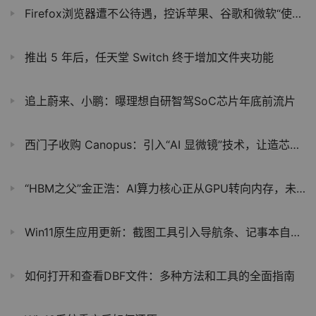
Firefox浏览器遭不公待遇，控诉苹果、谷歌和微软“使绊子”行为
推出 5 年后，任天堂 Switch 终于增加文件夹功能
追上蔚来、小鹏：曝理想自研智驾SoC芯片年底前流片
西门子收购 Canopus：引入“AI 显微镜”技术，让造芯更准、更快
“HBM之父”金正浩：AI算力核心正从GPU转向内存，未来十年HBF将成主流
Win11原生应用更新：截图工具引入导航条、记事本自动保存
如何打开和查看DBF文件：多种方法和工具的全面指南