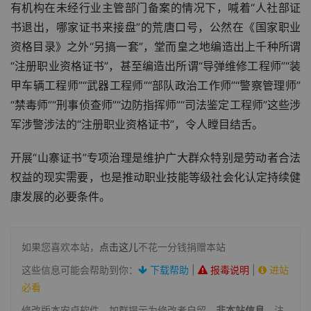
有机构在未经行业主管部门备案的情况下，喊着“人社部证
书退出，哪家证书来接盘”的荒唐口号，公然在《国家职业
资格目录》之外“另搞一套”，堂而皇之地编造出上千种所谓
“注册职业资格证书”，甚至编造出所谓“
导弹维修工程师
”“装
甲车辆工程师”“武器工程师”“部队政治工作师”“警察管理师”
“禁毒师”“刑事侦查师”“边防指挥师”“司法鉴定工程师”这些涉
军涉警涉法的“注册职业资格证书”，令人瞠目结舌。
开展“山寨证书”专项治理是维护广大群众特别是劳动者合法
权益的现实需要，也是推动职业技能等级社会化认定持续健
康发展的必要条件。
如果您喜欢本站，
点击这儿
不花一分钱捐赠本站
这些信息可能会帮助到你：
下载帮助
|
报毒说明
|
进站
必看
修改版本安卓软件，加群提示为修改者自留，
非本站信息
，注