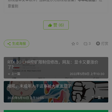
意鉴别
赞
(6)
生成海报
0
3
打赏
RTX 30 LHR挖矿限制倍修改，网友：显卡又要涨价
了？
上一篇
2022年5月9日 上午10:30
哦吼，未成年人干这事被大家发现了
2022年5月10日 上午10:05
下一篇