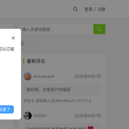
登录
注册
可以订阅
最新评论
名第
shixuexeon
2026年8月7日
很好用，五笔用户的福音
巨头
评论于
清风输入法(WindInput) v0.113.0
知道了
HXXNY
2026年8月7日