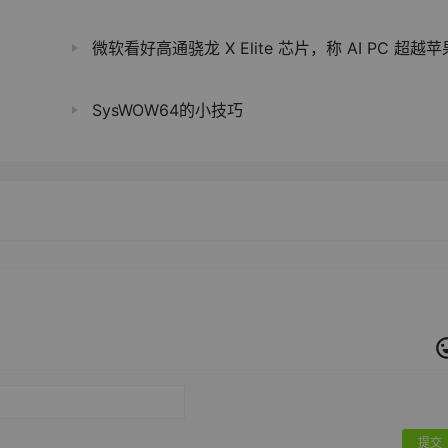
微软看好高通骁龙 X Elite 芯片，称 AI PC 超越苹果 M3 MacBook A
SysWOW64的小技巧
提交