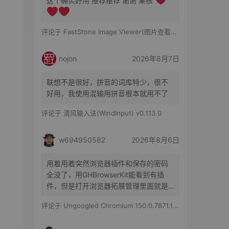
这个确实好用 推荐推荐 谢谢 果核
评论于
FastStone Image Viewer(图片查看工具) v8.5 便携版
nojon
2026年8月7日
联想不是很好，拼音的词库特少，很不
好用，我使用混输用拼音根本就用不了
评论于
清风输入法(WindInput) v0.113.0
w694950582
2026年8月6日
用着用着突然浏览器插件和保存的密码
全没了，用GHBrowserKit能看到有插
件，但是打开浏览器拓展管理里面就是
空白的，历史记录也都在
评论于
Ungoogled Chromium 150.0.7871.186-1.1 果核优化便携版