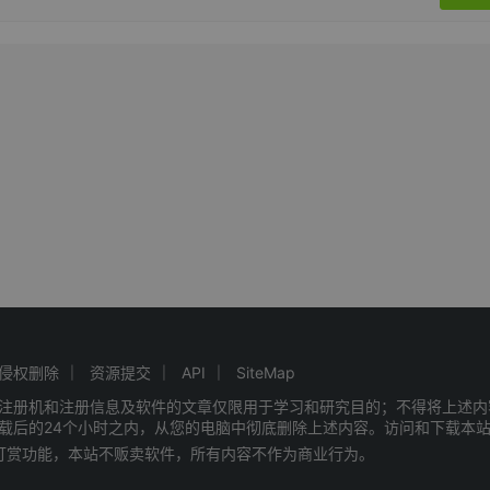
侵权删除
资源提交
API
SiteMap
注册机和注册信息及软件的文章仅限用于学习和研究目的；不得将上述内
载后的24个小时之内，从您的电脑中彻底删除上述内容。访问和下载本
赠打赏功能，本站不贩卖软件，所有内容不作为商业行为。