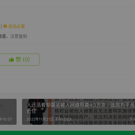
|
进站必看
信息
，注意鉴别
赞
(0)
人还活着却莫名被人网络祭奠4.3万次：法院判平
责任
午10:37
2022年11月21日 下午12:03
下