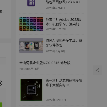
缩包密码修改) v3.6.0.1
绿色修改版
2020年7月4日
ir
他来了！Adobe 2022版
本！机器学习、渲染加速
统统整上了！
2021年10月29日
腾讯AI视频创作工具，智
影软件体验
2023年4月26日
金山词霸企业版6.7.0.0315 修改版
2018年5月26日
第一次！龙芯自研指令集
拿下大型实时OS
2022年5月13日