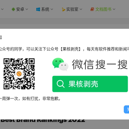
安卓
系统
实验室
文档图书
年全球最佳品牌榜” - 果核剥壳
知
公众号的同学，可以关注下公众号【果核剥壳】，每天有软件推荐和新闻
Gov 评选的世界最佳品牌榜中，三星电子首次排名第一，2021 年排
的 YouGov 2022 年全球最佳品牌排名中名列第一。这家韩国科技
一周弹一次，如有打扰，非常抱歉。
位。今年超过了谷歌，升至榜首位置。