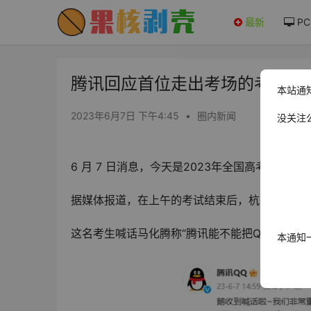
最新
PC
腾讯回应首位走出考场的考生吐槽
本站通
2023年6月7日 下午4:45
•
圈内新闻
没关注
6 月 7 日消息，今天是2023年全国高考首日，
据媒体报道，在上午的考试结束后，杭州十四中
这名考生喊话马化腾称“腾讯能不能把QQ空间改
本通知