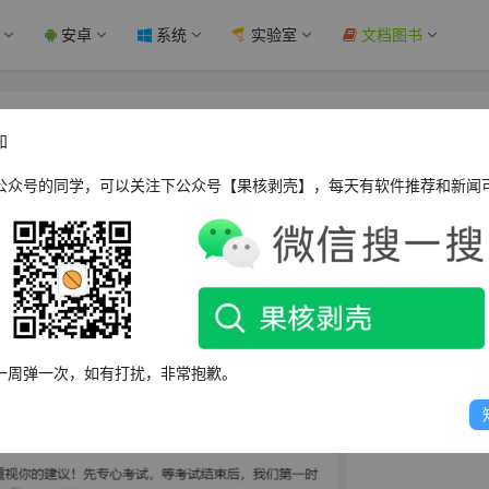
安卓
系统
实验室
文档图书
QQ空间难用 - 果核剥壳
知
公众号的同学，可以关注下公众号【果核剥壳】，每天有软件推荐和新闻
全国1291万学子走进考场，追逐梦想。
考点首位走出考场的考生接受采访时的发言引起网络热议。
回老版，新版太难用了”。
一周弹一次，如有打扰，非常抱歉。