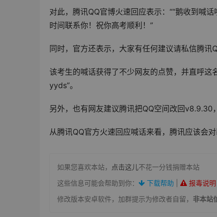
对此，腾讯QQ官博火速回应表示：““鹅收到喊
时间联系你！祝你高考顺利！”
同时，官方还表示，大家有任何建议请私信腾讯
该考生的喊话获得了不少网友的点赞，并直呼这名考
yyds”。
另外，也有网友建议腾讯把QQ空间改回v8.9.
从腾讯QQ官方火速回应喊话来看，腾讯应该会对
如果您喜欢本站，
点击这儿
不花一分钱捐赠本站
这些信息可能会帮助到你：
下载帮助
|
报毒说明
修改版本安卓软件，加群提示为修改者自留，
非本站