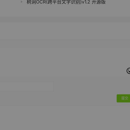
树洞OCR(跨平台文字识别)v1.2 开源版
提交