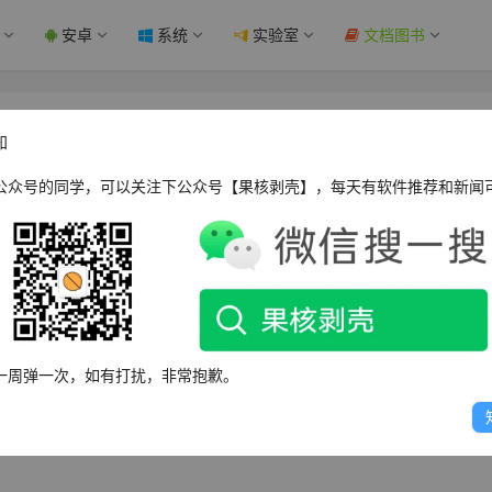
安卓
系统
实验室
文档图书
利发起无效宣告请求 - 果核剥壳
知
公众号的同学，可以关注下公众号【果核剥壳】，每天有软件推荐和新闻
近期对华为专利“ZL201810188201.7”发起了无效宣告请求
月 21 日口审。
一周弹一次，如有打扰，非常抱歉。