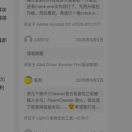
还有crack.exe文件就行了。先用升级包
屏状
升级，然后重启，再运行一遍crack.exe
摄得
文件就行了。
评论于
Adobe Acrobat DC v2026.001.21779 特别版
239012
2026年8月5日
幕即
感谢提醒
评论于
IObit Driver Booster Pro(驱动管理) v13.6.0.438 便携修改版
23〕
柴郡
2026年8月5日
专利
举几个例子CCleaner官方安装包之前被
植入木马；FluentCleaner 刚火，就出现
了假官网投放木马……
希望能打消你
的顾虑咯
评论于
LightC(系统优化工具) v2.16.0