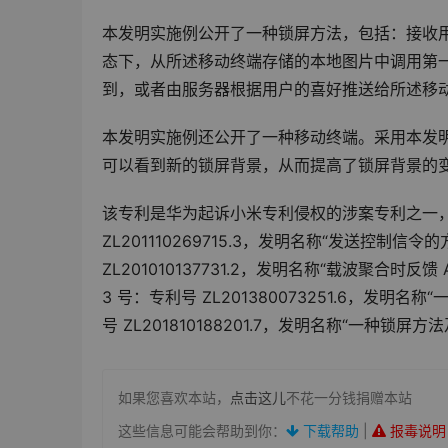
本发明实施例公开了一种锁屏方法，包括：接收
态下，从所述移动终端存储的本地图片中调用第
到，或者由服务器根据用户的喜好推送给所述移
本发明实施例还公开了一种移动终端。采用本发
可以看到新的锁屏背景，从而提高了锁屏背景的
该专利是华为起诉小米专利侵权的涉案专利之一，这
ZL201110269715.3，发明名称“发送控制信
ZL201010137731.2，发明名称“载波聚合时反
3 号：专利号 ZL201380073251.6，发
号 ZL201810188201.7，发明名称“一
如果您喜欢本站，
点击这儿
不花一分钱捐赠本站
这些信息可能会帮助到你：
下载帮助
|
报毒说明