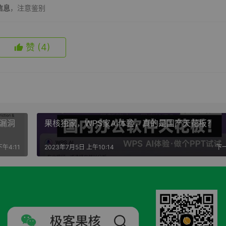
信息
，注意鉴别
赞
(4)
权漏洞
果核独家，WPS家AI体验，真的是国产天花板？
午4:11
2023年7月5日 上午10:14
下