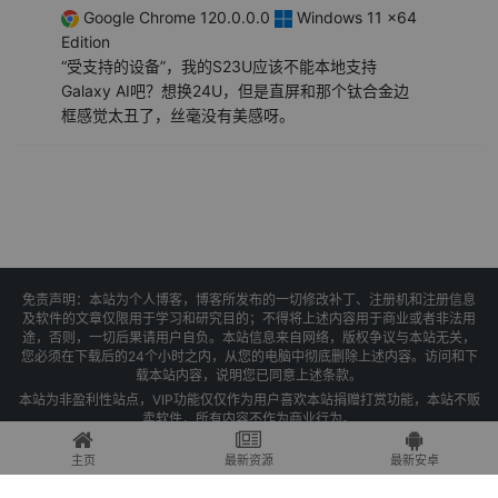
Google Chrome 120.0.0.0
Windows 11 x64
Edition
“受支持的设备”，我的S23U应该不能本地支持
Galaxy AI吧？想换24U，但是直屏和那个钛合金边
框感觉太丑了，丝毫没有美感呀。
免责声明：本站为个人博客，博客所发布的一切修改补丁、注册机和注册信息
及软件的文章仅限用于学习和研究目的；不得将上述内容用于商业或者非法用
途，否则，一切后果请用户自负。本站信息来自网络，版权争议与本站无关，
您必须在下载后的24个小时之内，从您的电脑中彻底删除上述内容。访问和下
载本站内容，说明您已同意上述条款。
本站为非盈利性站点，VIP功能仅仅作为用户喜欢本站捐赠打赏功能，本站不贩
卖软件，所有内容不作为商业行为。
Copyright © 2025 果核剥壳 -
琼ICP备2021004479号-1
主页
最新资源
最新安卓