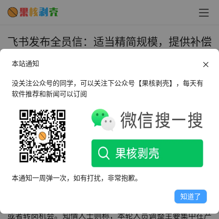
飞书发布全员信：适当精简规模，提供补偿
方案或者转岗机会 - 果核剥壳
本站通知
2024年3月26日 下午2:22
•
圈内新闻
没关注公众号的同学，可以关注下公众号【果核剥壳】，每天有
软件推荐和新闻可以订阅
3 月 26 日消息，飞书 CEO 谢欣于今天早上发布全员信，
宣布适当精简规模，进行新一轮组织调整。
“我们也发现了组织自身存在的问题：团队规模比较大，但
组织不够精干，大家也感受到效率在变低，力量不够聚焦，
这不利于业务的长期发展。”谢欣在全员信中表示。
本通知一周弹一次，如有打扰，非常抱歉。
知道了
同时谢欣也表示，飞书将为受组织影响的员工提供补偿方案
或者转岗机会。知情人士则称，本轮人员调整主要集中在产