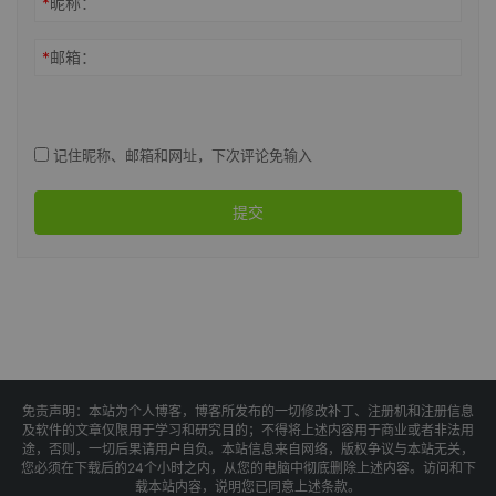
*
昵称：
*
邮箱：
记住昵称、邮箱和网址，下次评论免输入
提交
免责声明：本站为个人博客，博客所发布的一切修改补丁、注册机和注册信息
及软件的文章仅限用于学习和研究目的；不得将上述内容用于商业或者非法用
途，否则，一切后果请用户自负。本站信息来自网络，版权争议与本站无关，
您必须在下载后的24个小时之内，从您的电脑中彻底删除上述内容。访问和下
载本站内容，说明您已同意上述条款。