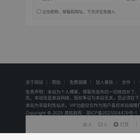
记住昵称、邮箱和网址，下次评论免输入
关于网站
帮助
免费捐赠
加入果核
合作
免责声明：本站为个人博客，博客所发布的一切修改补丁、
负。本站信息来自网络，版权争议与本站无关，您必须在下
本站为非盈利性站点，VIP功能仅仅作为用户喜欢本站捐
Copyright © 2025 果核剥壳 -
琼ICP备2021004479号-1
0
0
打赏