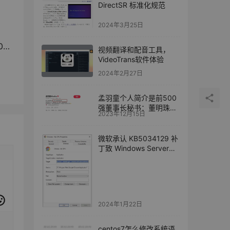
DirectSR 标准化规范
2024年3月25日
屏
视频翻译和配音工具，
VideoTrans软件体验
2024年2月27日
孟羽童个人简介是前500
强董事长秘书：董明珠怒
2023年12月15日
斥“借平台当网红”
微软承认 KB5034129 补
丁致 Windows Server
2022 浏览器及应用白屏
2024年1月22日
centos7怎么修改系统语