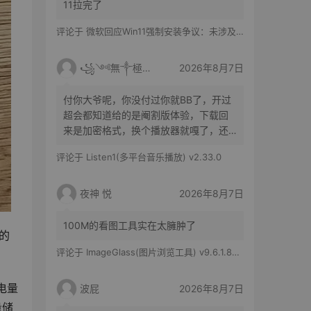
11拉完了
评论于
微软回应Win11强制安装争议：未涉及企业设备，承诺不用用户照片训练AI
꧁༺無༒極༻꧂
2026年8月7日
付你大爷呢，你没付过你就BB了，开过
超会都知道给的是阉割版体验，下载回
来是加密格式，换个播放器就嘎了，还
得花时间去转换
评论于
Listen1(多平台音乐播放) v2.33.0
夜神 悦
2026年8月7日
100M的看图工具实在太臃肿了
小的
评论于
ImageGlass(图片浏览工具) v9.6.1.807 官方便携版
到电量
波屁
2026年8月7日
量储