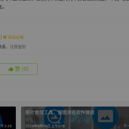
存在。
|
进站必看
信息
，注意鉴别
赞
(0)
照片管理工具，慢图浏览软件体验
午3:38
2024年6月14日 上午9:18
下