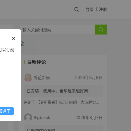
登录
注册
剥
可以订阅
最新评论
蔚蓝新晨
2026年8月8日
y
已安装，使用中，希望越来越好用！
评论于
【更新集锦】极光Tab的一大波超实用功能来啦！你最喜欢哪一个？
知道了
Bigblock
2026年8月7日
防撤回还没有吗