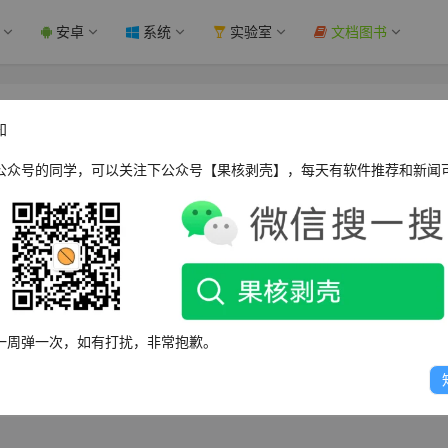
安卓
系统
实验室
文档图书
e 15 系列手机电量耗尽后仍能显示时间 - 果核
知
公众号的同学，可以关注下公众号【果核剥壳】，每天有软件推荐和新闻
WPOPT Summar
一周弹一次，如有打扰，非常抱歉。
量储备”功能，即使电量耗尽，屏幕仍显示时间和电量图标，并支持“查找我的
系列独有，旧款机型不兼容。此改动虽小，却极大提升了用户体验。