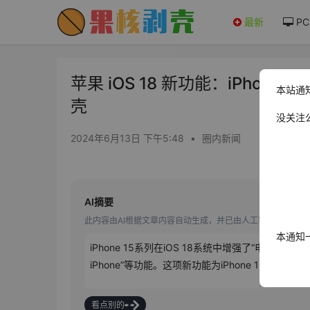
最新
PC
苹果 iOS 18 新功能：iPhon
本站通
壳
没关注
2024年6月13日 下午5:48
•
圈内新闻
AI摘要
此内容由AI根据文章内容自动生成，并已由人工审核
本通知
iPhone 15系列在iOS 18系统中增强了“电
iPhone”等功能。这项新功能为iPhone 15
看点别的