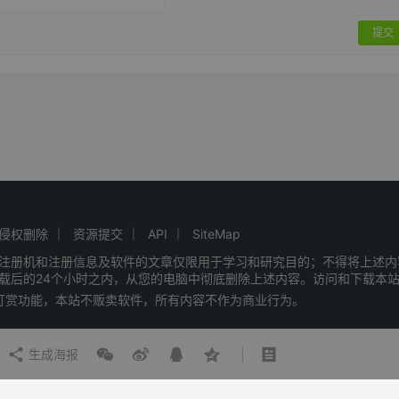
提交
侵权删除
资源提交
API
SiteMap
注册机和注册信息及软件的文章仅限用于学习和研究目的；不得将上述内
载后的24个小时之内，从您的电脑中彻底删除上述内容。访问和下载本
赠打赏功能，本站不贩卖软件，所有内容不作为商业行为。
生成海报