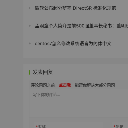
微软公布超分辨率 DirectSR 标准化规范
孟羽童个人简介是前500强董事长秘书：董明珠怒斥“借平台
centos7怎么修改系统语言为简体中文
发表回复
评论问题之前，
点击我
，能帮你解决大部分问题
*
昵称：
*
邮箱：