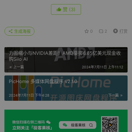
赞
(3)
生成海报
0
2
打赏
力图缩小与NVIDIA差距！AMD豪掷6.65亿美元现金收
购Silo AI
上一篇
2024年7月11日 上午11:12
PicHome 多媒体网盘程序 v2.1.0
2024年7月11日 下午4:28
下一篇