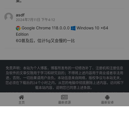
集。
asdf
2024年7月11日 下午4:12
Google Chrome 118.0.0.0
Windows 10 x64
Edition
6G普及后，估计5g又会慢的一比
免责声明：本站为个人博客，博客所发布的一切修改补丁、注册机和注册信息
及软件的文章仅限用于学习和研究目的；不得将上述内容用于商业或者非法用
途，否则，一切后果请用户自负。本站信息来自网络，版权争议与本站无关，
您必须在下载后的24个小时之内，从您的电脑中彻底删除上述内容。访问和下
载本站内容，说明您已同意上述条款。
本站为非盈利性站点，VIP功能仅仅作为用户喜欢本站捐赠打赏功能，本站不贩
卖软件，所有内容不作为商业行为。
主页
最新资源
最新安卓
Copyright © 2025 果核剥壳 -
琼ICP备2021004479号-1