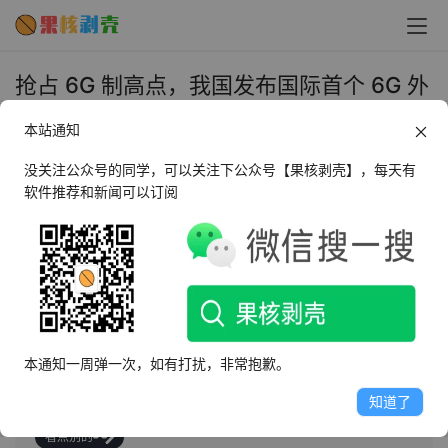
抢占 6G 制高点，我国发布国际首个 6G 外
场试验网突破性成果 - 果核剥壳
本站通知
2024年7月11日 上午11:55
•
圈内新闻
没关注公众号的同学，可以关注下公众号【果核剥壳】，每天有
软件推荐和新闻可以订阅
AI摘要
此内容由AI根据文章内容自动生成，并已由人工审核
“信息论：经典与现代”学术研讨会发布国际首个6G外场试
验网，北京邮电大学张平团队提出语义信息论，突破经典
本通知一周弹一次，如有打扰，非常抱歉。
信息论，实现语义通信关键技术，试验网验证性能显著提
升，为6G研究提供环境，促进创新合作。
知道了
看点别的