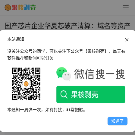
国产芯片企业华夏芯破产清算：域名等资产
被公开拍卖 - 果核剥壳
本站通知
2024年9月10日 上午11:19
•
圈内新闻
没关注公众号的同学，可以关注下公众号【果核剥壳】，每天有
软件推荐和新闻可以订阅
AI摘要
此内容由AI根据文章内容自动生成，并已由人工审核
华夏芯将于2024年9月拍卖其域名、软件著作权及专利等
资产，以处置财产。华夏芯曾是中国芯片创新力量，拥有
本通知一周弹一次，如有打扰，非常抱歉。
自主CPU、DSP、GPU等处理器IP，服务多个领域。但公
司面临经营困境，存在多条风险信息，今年4月被裁定破产
知道了
清算。此次拍卖旨在合理处置其财产。