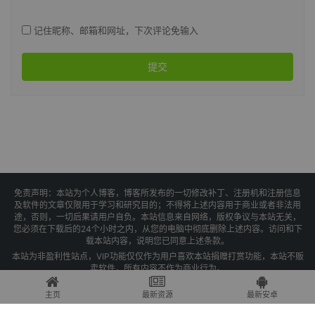
记住昵称、邮箱和网址，下次评论免输入
提交
免责声明：本站为个人博客，博客所发布的一切修改补丁、注册机和注册信息
及软件的文章仅限用于学习和研究目的；不得将上述内容用于商业或者非法用
途，否则，一切后果请用户自负。本站信息来自网络，版权争议与本站无关，
您必须在下载后的24个小时之内，从您的电脑中彻底删除上述内容。访问和下
载本站内容，说明您已同意上述条款。
本站为非盈利性站点，VIP功能仅仅作为用户喜欢本站捐赠打赏功能，本站不贩
卖软件，所有内容不作为商业行为。
Copyright © 2025 果核剥壳 -
琼ICP备2021004479号-1
主页
最新资源
最新安卓