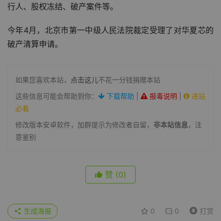
行人、股权冻结、破产案件等。
今年4月，北京市第一中级人民法院裁定受理了对华夏芯的
破产清算申请。
如果您喜欢本站，
点击这儿
不花一分钱捐赠本站
这些信息可能会帮助到你：
下载帮助
|
报毒说明
|
进站
必看
修改版本安卓软件，加群提示为修改者自留，
非本站信息
，注
意鉴别
赞
(0)
生成海报
0
0
打赏