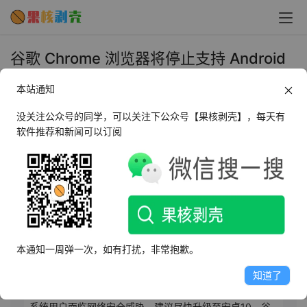
谷歌 Chrome 浏览器将停止支持 Android
8/9 系统：Chrome 138 成最后支持版本 -
本站通知
果核剥壳
没关注公众号的同学，可以关注下公众号【果核剥壳】，每天有
2025年6月24日 上午10:01
•
圈内新闻
软件推荐和新闻可以订阅
AI摘要
此内容由AI根据文章内容自动生成，并已由人工审核
谷歌宣布将停止在安卓8和9系统上支持Chrome浏览器，
本通知一周弹一次，如有打扰，非常抱歉。
随着Chrome 139版本发布（8月5日上线），这两款系统
将不再获支持。Chrome 138将是支持这些旧系统的最后一
知道了
个版本，要求安卓版本至少为10.0才能继续获更新。旧版
系统用户面临网络安全威胁，建议尽快升级至安卓10。谷