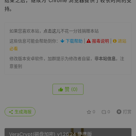
结束之后，继续为 Chrome 浏览器提供了较长时间的支
持。
如果您喜欢本站，
点击这儿
不花一分钱捐赠本站
这些信息可能会帮助到你：
下载帮助
|
报毒说明
|
进站
必看
修改版本安卓软件，加群提示为修改者自留，
非本站信息
，注
意鉴别
赞
(0)
生成海报
0
0
打赏
VeraCrypt(磁盘加密) v1.26.24 便携版