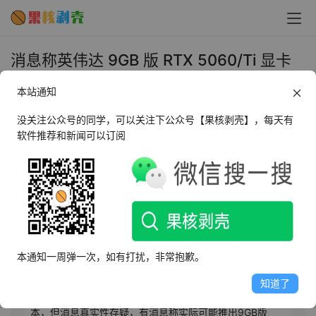
消息称英伟达 9GB 版 RTX 5060/Ti 显卡
已在路上 - 果核剥壳
本站通知
2026年4月15日 上午11:13
•
圈内新闻
没关注公众号的同学，可以关注下公众号【果核剥壳】，每天有
软件推荐和新闻可以订阅
AI摘要
此内容由AI根据文章内容自动生成，并已由人工审核
英伟达计划2026年5月底至6月初推出9GB显存版RTX 
5060及RTX 5060 Ti，采用3GB GDDR7颗粒，通过减少
本通知一周弹一次，如有打扰，非常抱歉。
显存芯片数量降低生产成本并缓解短缺压力。虽显存容量
提升1GB，但位宽由128bit降至96bit，带宽下降约
知道了
14%-25%，性能增益有限。该策略旨在优化供应链与成
本，但消息真实性存疑，有消息称实际可能推出9GB版