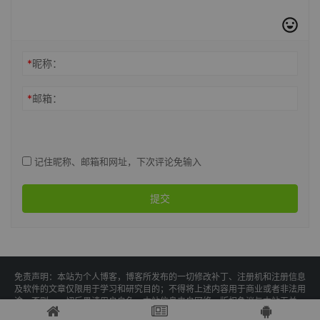
*
昵称：
*
邮箱：
记住昵称、邮箱和网址，下次评论免输入
提交
免责声明：本站为个人博客，博客所发布的一切修改补丁、注册机和注册信息
及软件的文章仅限用于学习和研究目的；不得将上述内容用于商业或者非法用
途，否则，一切后果请用户自负。本站信息来自网络，版权争议与本站无关，
您必须在下载后的24个小时之内，从您的电脑中彻底删除上述内容。访问和下