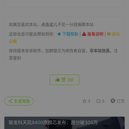
如果您喜欢本站，
点击这儿
不花一分钱捐赠本站
这些信息可能会帮助到你：
下载帮助
|
报毒说明
|
进站
必看
修改版本安卓软件，加群提示为修改者自留，
非本站信息
，注
意鉴别
赞
(6)
生成海报
4
9
打赏
联发科天玑9400旗舰芯发布：跑分破300万