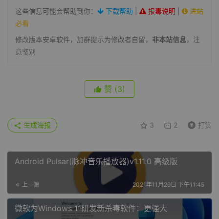
这些信息可能会帮助到你：
下载帮助
|
报毒说明
|
进站
必看
修改版本安卓软件，加群提示为修改者自留，
非本站信息
，注
意鉴别
赞
(3)
生成海报
3
2
打赏
Android Pulsar(脉冲音乐播放器)v1.11.0 高级版
上一篇
2021年11月29日 下午11:45
微软为Windows 11研发新杀毒软件：更强大