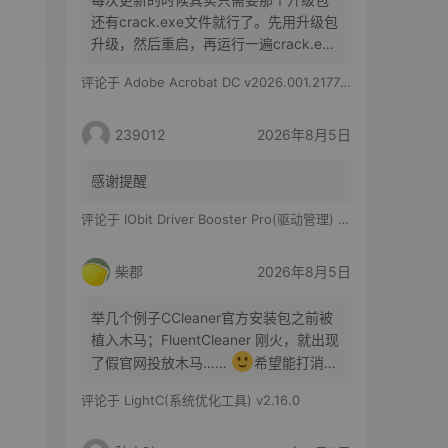
还有crack.exe文件就行了。先用升级包
升级，然后重启，再运行一遍crack.exe
文件就行了。
评论于
Adobe Acrobat DC v2026.001.21779 特别版
239012
2026年8月5日
感谢提醒
评论于
IObit Driver Booster Pro(驱动管理) v13.6.0.438 便携修改版
柴郡
2026年8月5日
举几个例子CCleaner官方安装包之前被
植入木马；FluentCleaner 刚火，就出现
了假官网投放木马……
希望能打消你
的顾虑咯
评论于
LightC(系统优化工具) v2.16.0