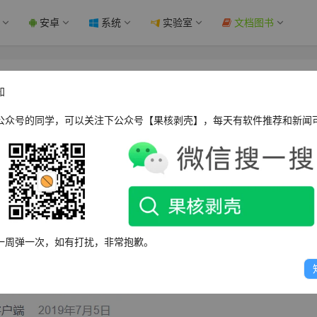
安卓
系统
实验室
文档图书
播放器推荐！ - 果核剥壳
知
公众号的同学，可以关注下公众号【果核剥壳】，每天有软件推荐和新闻
eixin.qq.com/s/UlvkBAxIqubGC5V5xSJbig
酷狗？还是到点就emo（伤感)网易云？或者是其他的网络音乐
尔听上几首放松一下也很惬意，但真正喜欢音乐的朋友们，还是
一周弹一次，如有打扰，非常抱歉。
歌是是灰色的时候，就很膈应。