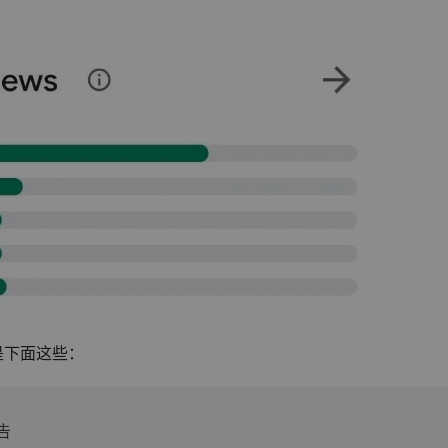
性是下面这些：
告