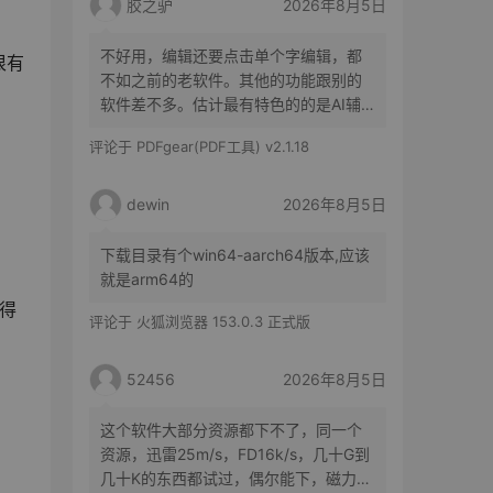
胶之驴
2026年8月5日
不好用，编辑还要点击单个字编辑，都
很有
不如之前的老软件。其他的功能跟别的
软件差不多。估计最有特色的的是AI辅
助了。
评论于
PDFgear(PDF工具) v2.1.18
dewin
2026年8月5日
下载目录有个win64-aarch64版本,应该
就是arm64的
值得
评论于
火狐浏览器 153.0.3 正式版
52456
2026年8月5日
这个软件大部分资源都下不了，同一个
资源，迅雷25m/s，FD16k/s，几十G到
几十K的东西都试过，偶尔能下，磁力、