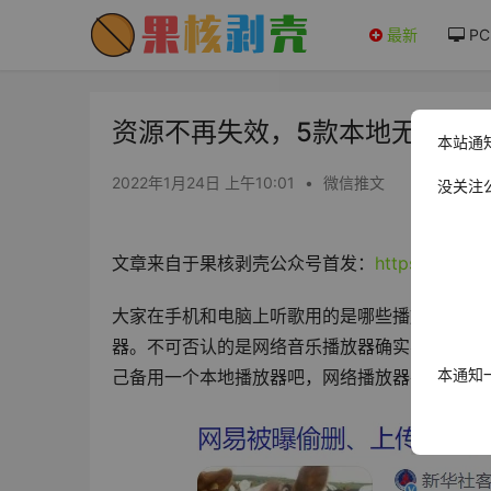
最新
PC
资源不再失效，5款本地无损音乐
本站通
2022年1月24日 上午10:01
•
微信推文
没关注
文章来自于果核剥壳公众号首发：
https://mp.w
大家在手机和电脑上听歌用的是哪些播放器？QQ
器。不可否认的是网络音乐播放器确实不错，偶
本通知
己备用一个本地播放器吧，网络播放器在搜到的