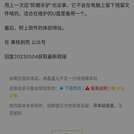
用上一次后“卸磨杀驴”也没事，它不会在电脑上留下残留文
件啥的，适合在维护的U盘里备用一个。
最后，附上软件的体验地址。
在 果核剥壳 公众号
回复20230504获取最新链接
如果您喜欢本站，
点击这儿
不花一分钱捐赠本站
这些信息可能会帮助到你：
下载帮助
|
报毒说明
|
进站
必看
修改版本安卓软件，加群提示为修改者自留，
非本站信息
，注
意鉴别