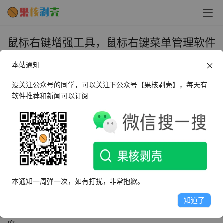
鼠标右键增强工具，鼠标右键菜单管理软件
体验 - 果核剥壳
本站通知
2023年5月4日 上午11:16
•
微信推文
没关注公众号的同学，可以关注下公众号【果核剥壳】，每天有
软件推荐和新闻可以订阅
文章来自于果核剥壳公众号首发：
https://mp.weixin.qq.com/s/DuUNXHPVW3g8O5WjvD4
c2A
大家都知道在操作电脑的时候，右键的使用频率非常高，软
件常用功能也会集成在这里，许多不怀好意的软件也想尽可
本通知一周弹一次，如有打扰，非常抱歉。
能霸占这个区域，增加用户打开软件概率，在有的使用较久
知道了
的电脑上右键打开一看，密密麻麻的重复功能看得人头皮发