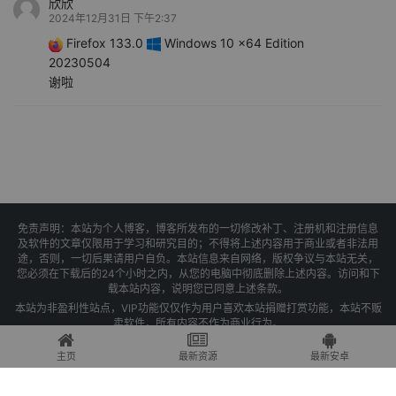
欣欣
2024年12月31日 下午2:37
Firefox 133.0
Windows 10 x64 Edition
20230504
谢啦
免责声明：本站为个人博客，博客所发布的一切修改补丁、注册机和注册信息
及软件的文章仅限用于学习和研究目的；不得将上述内容用于商业或者非法用
途，否则，一切后果请用户自负。本站信息来自网络，版权争议与本站无关，
您必须在下载后的24个小时之内，从您的电脑中彻底删除上述内容。访问和下
载本站内容，说明您已同意上述条款。
本站为非盈利性站点，VIP功能仅仅作为用户喜欢本站捐赠打赏功能，本站不贩
卖软件，所有内容不作为商业行为。
Copyright © 2025 果核剥壳 -
琼ICP备2021004479号-1
主页
最新资源
最新安卓