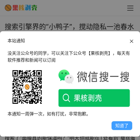
搜索引擎界的“小鸭子”，搅动隐私一池春水
- 果核剥壳
本站通知
2023年7月3日 上午10:01
•
微信推文
没关注公众号的同学，可以关注下公众号【果核剥壳】，每天有
软件推荐和新闻可以订阅
文章来自于极客果核公众号首发：
https://mp.weixin.qq.com/s/5eEnQI3eP_pKf-uL6nktiQ
在搜索引擎界有这么一股清流，它以“防止追踪，保护隐私”
本通知一周弹一次，如有打扰，非常抱歉。
为卖点。而与之相对的其他搜索引擎则完全是另一种画风，
知道了
无论搜个什么都会有一堆相关广告推荐，比如你今天在B处
搜索了“面膜真的能保湿吗？”明天你就能在T处看到“蚕丝蛋