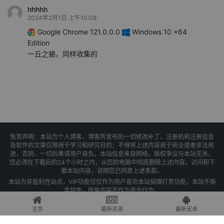
hhhhh
2024年2月1日 上午10:08
Google Chrome 121.0.0.0
Windows 10 x64
Edition
一丘之貉，同样收集的
免责声明：本站为个人博客，博客所发布的一切修改补丁、注册机和注册信息
及软件的文章仅限用于学习和研究目的；不得将上述内容用于商业或者非法用
途，否则，一切后果请用户自负。本站信息来自网络，版权争议与本站无关，
您必须在下载后的24个小时之内，从您的电脑中彻底删除上述内容。访问和下
载本站内容，说明您已同意上述条款。
本站为非盈利性站点，VIP功能仅仅作为用户喜欢本站捐赠打赏功能，本站不贩
卖软件，所有内容不作为商业行为。
Copyright © 2025 果核剥壳 -
琼ICP备2021004479号-1
主页
最新资源
最新安卓