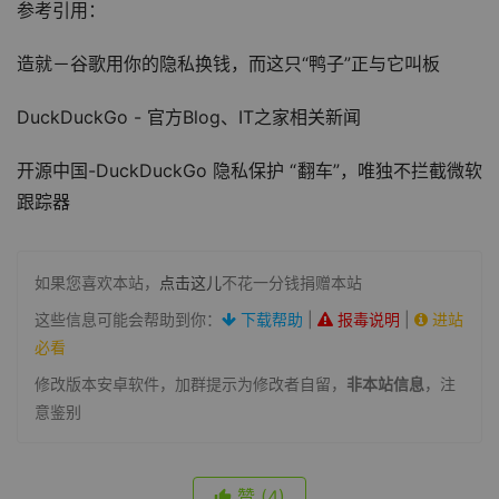
参考引用：
造就－谷歌用你的隐私换钱，而这只“鸭子”正与它叫板
DuckDuckGo - 官方Blog、IT之家相关新闻
开源中国-DuckDuckGo 隐私保护 “翻车”，唯独不拦截微软
跟踪器
如果您喜欢本站，
点击这儿
不花一分钱捐赠本站
这些信息可能会帮助到你：
下载帮助
|
报毒说明
|
进站
必看
修改版本安卓软件，加群提示为修改者自留，
非本站信息
，注
意鉴别
赞
(4)