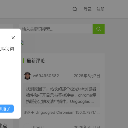
登录
注册
可以订阅
最新评论
w694950582
2026年8月7日
台，
找到原因了，站长的那个极光tab浏览器
一下
插件和打开显示书签栏冲突，chrome便
携版必定触发清空插件，Ungoogled
Chromium便携版随机触发，有时候清空
知道了
评论于
Ungoogled Chromium 150.0.7871.186-1.1 果核优化便携版
所有插件，有时候只是极光tab插件消失
来点
bbear
2026年8月7日