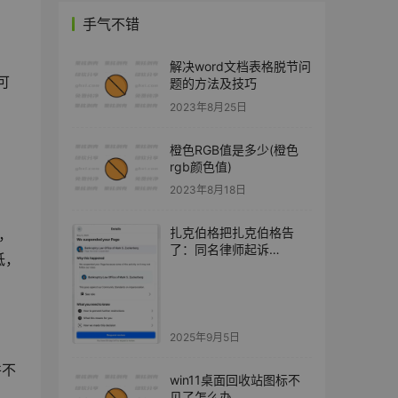
手气不错
解决word文档表格脱节问
可
题的方法及技巧
。
2023年8月25日
橙色RGB值是多少(橙色
rgb颜色值)
2023年8月18日
扎克伯格把扎克伯格告
，
了：同名律师起诉
低，
Meta，Facebook 八年封
号五次
2025年9月5日
并不
win11桌面回收站图标不
见了怎么办