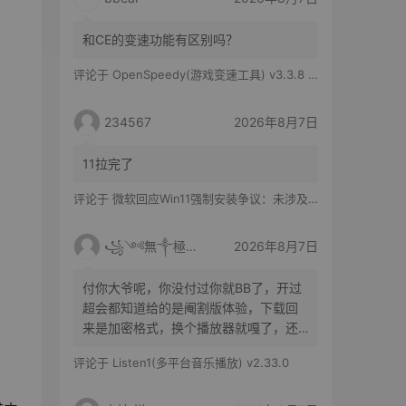
和CE的变速功能有区别吗？
评论于
OpenSpeedy(游戏变速工具) v3.3.8 绿色版
234567
2026年8月7日
11拉完了
评论于
微软回应Win11强制安装争议：未涉及企业设备，承诺不用用户照片训练AI
꧁༺無༒極༻꧂
2026年8月7日
付你大爷呢，你没付过你就BB了，开过
超会都知道给的是阉割版体验，下载回
来是加密格式，换个播放器就嘎了，还
得花时间去转换
评论于
Listen1(多平台音乐播放) v2.33.0