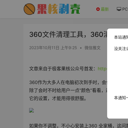
最新
PC
360文件清理工具，360清理Pr
本站通
2023年10月11日 上午9:25
•
微信推文
没关注
文章来自于极客果核公众号首发：
https://mp.w
360作为大多人在电脑初次到手时，会优先装上
除了会时不时给用户一点“颜色”看看，还会兜售
本通知
它的设置，才能用得很舒服。
如果你不调整，不小心安装上360 全家桶，这