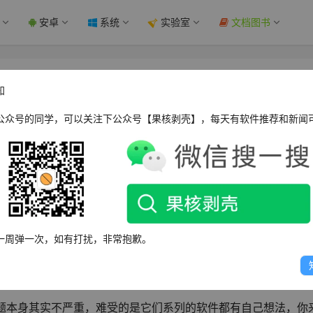
安卓
系统
实验室
文档图书
o软件体验 - 果核剥壳
知
公众号的同学，可以关注下公众号【果核剥壳】，每天有软件推荐和新闻
eixin.qq.com/s/XTJzZIkBFiTq9FtlTYkHJA
安全管家类软件，可谓是让人又爱又恨！由于软件可以常驻在后
一些全家桶软件。就连喜欢360的人也会说：你得自己先去调整
一周弹一次，如有打扰，非常抱歉。
问题本身其实不严重，难受的是它们系列的软件都有自己想法，你