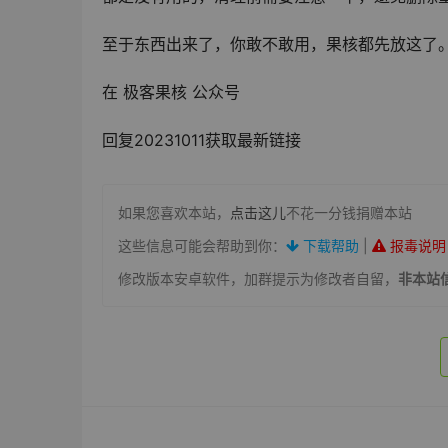
至于东西出来了，你敢不敢用，果核都先放这了
在 极客果核 公众号
回复20231011获取最新链接
如果您喜欢本站，
点击这儿
不花一分钱捐赠本站
这些信息可能会帮助到你：
下载帮助
|
报毒说明
修改版本安卓软件，加群提示为修改者自留，
非本站