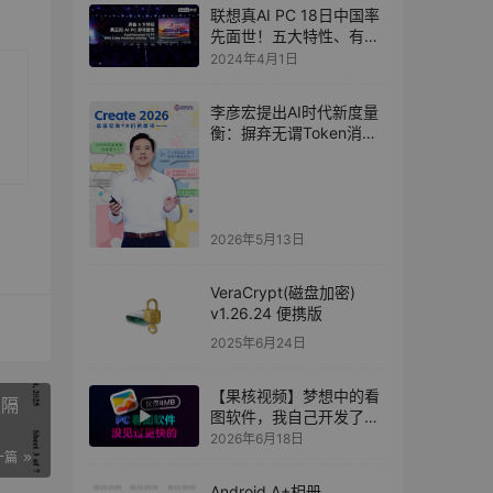
联想真AI PC 18日中国率
先面世！五大特性、有望
数字“永生”
2024年4月1日
李彦宏提出AI时代新度量
衡：摒弃无谓Token消
耗，拥抱日活智能体数
（DAA）
2026年5月13日
VeraCrypt(磁盘加密)
v1.26.24 便携版
2025年6月24日
【果核视频】梦想中的看
碰隔
图软件，我自己开发了出
来
2026年6月18日
一篇
Android A+相册