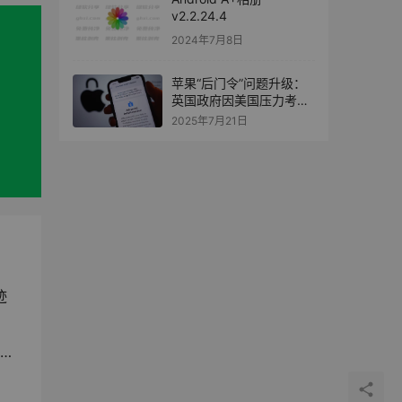
v2.2.24.4
2024年7月8日
苹果“后门令”问题升级：
英国政府因美国压力考虑
让步
2025年7月21日
迹
新