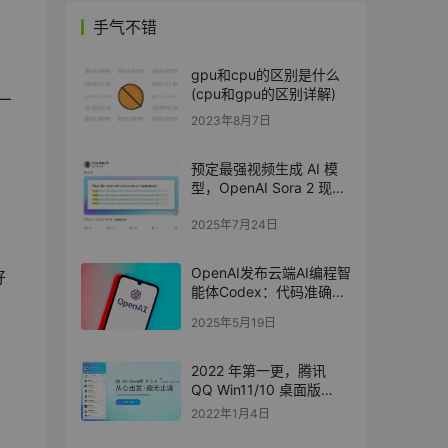
手气不错
gpu和cpu的区别是什么
(cpu和gpu的区别详解)
厂
2023年8月7日
预定最强视频生成 AI 模
型，OpenAI Sora 2 现踪
迹
2025年7月24日
。
OpenAI发布云端AI编程智
好
能体Codex：代码准确率
高达90%
2025年5月19日
2022 年第一更，腾讯
QQ Win11/10 桌面版
9.5.4 发布，微软商店版
2022年1月4日
同步更新