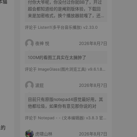
本猫
付你大爷呢，你没付过你就BB了，开过
超会都知道给的是阉割版体验，下载回
来是加密格式，换个播放器就嘎了，还
得花时间去转换
评论于
Listen1(多平台音乐播放) v2.33.0
夜神 悦
2026年8月7日
100M的看图工具实在太臃肿了
评论于
ImageGlass(图片浏览工具) v9.6.1.807 官方便携版
波屁
2026年8月7日
目前只有原版notepad4感觉最好用，其
他都垃圾，如果你有意见那你说的对
评论于
Notepad - - (文本编辑器) v3.8.3 官方版
人的
虎啸山林
2026年8月7日