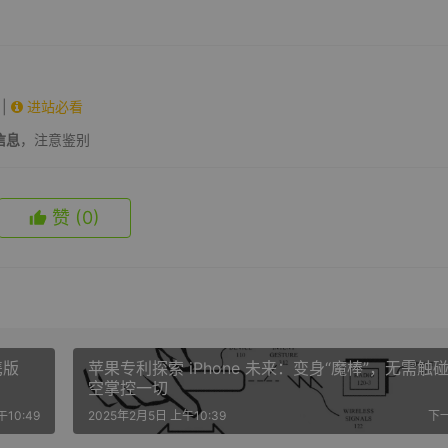
|
进站必看
信息
，注意鉴别
赞
(0)
携版
苹果专利探索 iPhone 未来：变身“魔棒”，无需触
空掌控一切
10:49
2025年2月5日 上午10:39
下