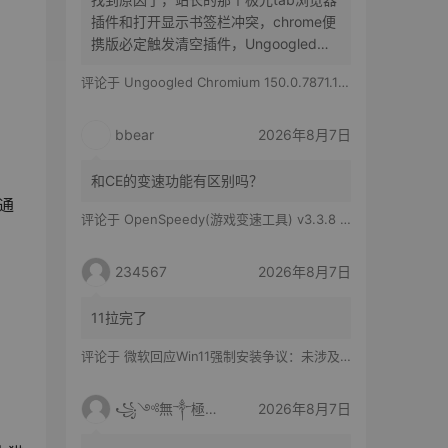
插件和打开显示书签栏冲突，chrome便
携版必定触发清空插件，Ungoogled
Chromium便携版随机触发，有时候清空
评论于
Ungoogled Chromium 150.0.7871.186-1.1 果核优化便携版
所有插件，有时候只是极光tab插件消失
bbear
2026年8月7日
和CE的变速功能有区别吗？
的通
评论于
OpenSpeedy(游戏变速工具) v3.3.8 绿色版
234567
2026年8月7日
11拉完了
评论于
微软回应Win11强制安装争议：未涉及企业设备，承诺不用用户照片训练AI
꧁༺無༒極༻꧂
2026年8月7日