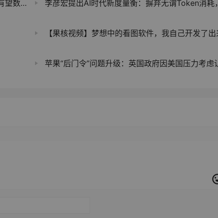
“永生”
李彦宏提出AI时代新度量衡：摒弃无谓Token消耗，拥抱日活智能体数（DAA
【果核视频】梦想中的看图软件，我自己开发了出
苹果“后门令”问题升级：英国政府因美国压力考虑