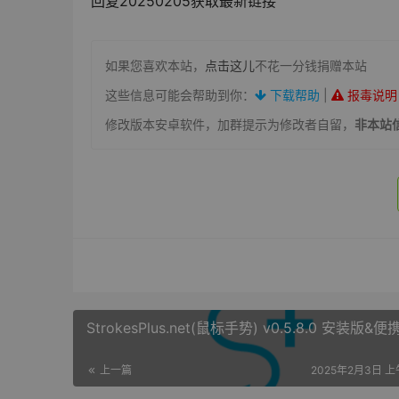
回复20250205获取最新链接
如果您喜欢本站，
点击这儿
不花一分钱捐赠本站
这些信息可能会帮助到你：
下载帮助
|
报毒说明
修改版本安卓软件，加群提示为修改者自留，
非本站
StrokesPlus.net(鼠标手势) v0.5.8.0 安装版&便
上一篇
2025年2月3日 上午