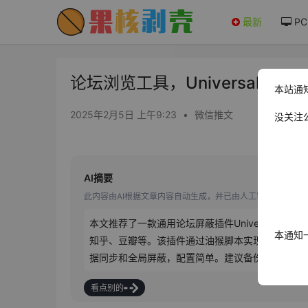
最新
PC
论坛浏览工具，Universal Foru
本站通
2025年2月5日 上午9:23
•
微信推文
没关注
AI摘要
此内容由AI根据文章内容自动生成，并已由人工审核
本文推荐了一款通用论坛屏蔽插件Universal Forum 
本通知
知乎、豆瓣等。该插件通过油猴脚本实现，安装前
据同步和全局屏蔽，配置简单。建议备份数据，注
看点别的