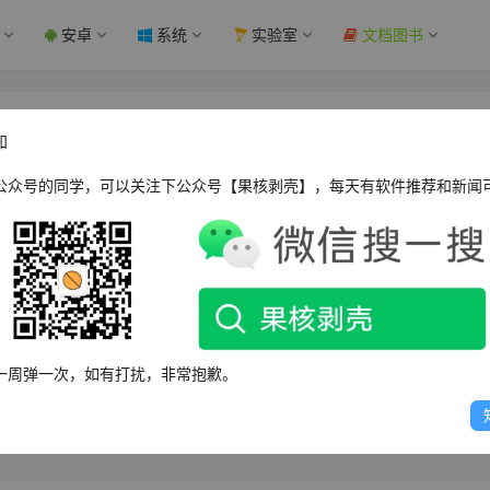
安卓
系统
实验室
文档图书
m Block软件体验 - 果核剥壳
知
公众号的同学，可以关注下公众号【果核剥壳】，每天有软件推荐和新闻
WPOPT Summar
Block，支持屏蔽多种论坛框架和站点，如Discuz!、Discourse、v2ex、
一周弹一次，如有打扰，非常抱歉。
需浏览器脚本管理器。它可临时屏蔽用户或关键词，不影响账号。支持数
意规则格式。使用该插件可净化论坛浏览体验，期待未来分享规则平台。