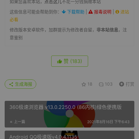
如果您喜欢本站，
点击这儿
不花一分钱捐赠本站
这些信息可能会帮助到你：
下载帮助
|
报毒说明
|
进站
必看
修改版本安卓软件，加群提示为修改者自留，
非本站信息
，注
意鉴别
赞
(183)
生成海报
18
103
打赏
360极速浏览器 v13.0.2250.0 (86内核)绿色便携版
上一篇
2021年8月16日 下午6:43
Android QQ极速版v4.0.4.1135