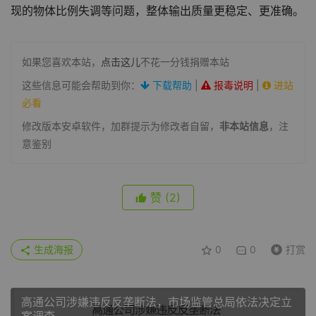
现的物体比例失调等问题，整体输出质量更稳定、更准确。
如果您喜欢本站，
点击这儿
不花一分钱捐赠本站
这些信息可能会帮助到你：
下载帮助
|
报毒说明
|
进站
必看
修改版本安卓软件，加群提示为修改者自留，
非本站信息
，注
意鉴别
赞
(2)
生成海报
0
0
打赏
高通公司涉嫌违反反垄断法，市场监管总局依法决定立