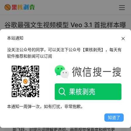
谷歌最强文生视频模型 Veo 3.1 首批样本曝
光 - 果核剥壳
本站通知
2025年10月11日 上午9:58
•
AI相关
没关注公众号的同学，可以关注下公众号【果核剥壳】，每天有
软件推荐和新闻可以订阅
AI摘要
此内容由AI根据文章内容自动生成，并已由人工审核
10月11日消息，科技媒体10日曝光谷歌新一代文生视频模
型Veo 3.1首批真实样本。该模型可在云平台Vertex AI及视
本通知一周弹一次，如有打扰，非常抱歉。
频创作工具Google Vids中使用，能生成8秒、720p分辨率
且带音轨的视频片段。集成在Google Vids中的Veo 3.1，
知道了
用户输入文本提示词即可生成视频。相比前代，Veo 3.1性
能飞跃，对提示词理解更透彻，画面视觉保真度和细节更