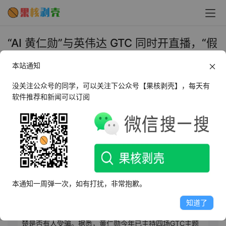
“AI 黄仁勋”与英伟达 GTC 同时开直播，“假
货”观看人数竟是正版 5 倍 - 果核剥壳
本站通知
2025年10月30日 上午10:36
•
AI相关
没关注公众号的同学，可以关注下公众号【果核剥壳】，每天有
软件推荐和新闻可以订阅
AI摘要
此内容由AI根据文章内容自动生成，并已由人工审核
10月30日消息，外媒报道称，约十万人“误看”了利用AI生
成英伟达CEO黄仁勋形象的假直播，该假直播与英伟达
本通知一周弹一次，如有打扰，非常抱歉。
GTC技术大会同期真实活动同时进行，观看人数（最高10
万）远超官方直播（约2万）。假视频中，虚拟黄仁勋宣传
知道了
虚假加密货币投资活动，鼓励观众扫码转账。目前尚不清
楚是否有人受骗。据悉，黄仁勋今年已主持四场GTC主题