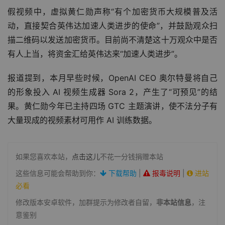
假视频中，虚拟黄仁勋声称“有个加密货币大规模普及活
动，直接契合英伟达加速人类进步的使命”，并鼓励观众扫
描二维码以发送加密货币。目前尚不清楚这十万观众中是否
有人上当，将资金汇给英伟达来“加速人类进步”。
报道提到，本月早些时候，OpenAI CEO 奥尔特曼将自己
的形象投入 AI 视频生成器 Sora 2，产生了“可预见”的结
果。黄仁勋今年已主持四场 GTC 主题演讲，使不法分子有
大量现成的视频素材可用作 AI 训练数据。
如果您喜欢本站，
点击这儿
不花一分钱捐赠本站
这些信息可能会帮助到你：
下载帮助
|
报毒说明
|
进站
必看
修改版本安卓软件，加群提示为修改者自留，
非本站信息
，注
意鉴别