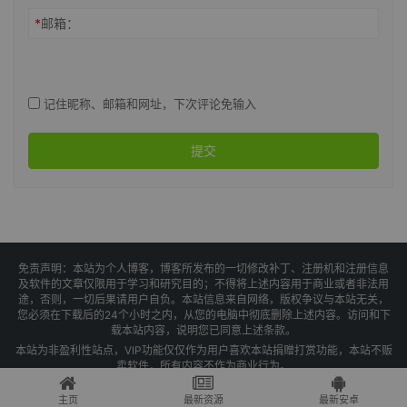
*
昵称：
*
邮箱：
记住昵称、邮箱和网址，下次评论免输入
提交
免责声明：本站为个人博客，博客所发布的一切修改补丁、注册机和注册信息
及软件的文章仅限用于学习和研究目的；不得将上述内容用于商业或者非法用
途，否则，一切后果请用户自负。本站信息来自网络，版权争议与本站无关，
您必须在下载后的24个小时之内，从您的电脑中彻底删除上述内容。访问和下
载本站内容，说明您已同意上述条款。
本站为非盈利性站点，VIP功能仅仅作为用户喜欢本站捐赠打赏功能，本站不贩
卖软件，所有内容不作为商业行为。
Copyright © 2025 果核剥壳 -
琼ICP备2021004479号-1
主页
最新资源
最新安卓