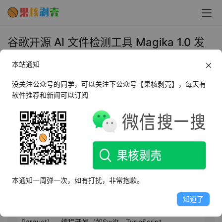
谷歌开源 AI 文件检测工具 Magika 1.0 发
布：全面迁移至 Rust，性能大幅提升 - 果
本站通知
核剥壳
没关注公众号的同学，可以关注下公众号【果核剥壳】，每天有
2025年11月7日 下午2:17
•
AI相关
软件推荐和新闻可以订阅
AI摘要
此内容由AI根据文章内容自动生成，并已由人工审核
谷歌于11月7日发布Magika 1.0稳定版，这是其基于AI的文
本通知一周弹一次，如有打扰，非常抱歉。
件类型检测系统首次采用Rust语言全面重构，显著提升性
能与内存安全性。新版支持200多种文件格式，是此前版本
知道了
的两倍，涵盖数据科学（如Jupyter、ONNX、
Parquet）、编程开发（如Swift、TypeScript、