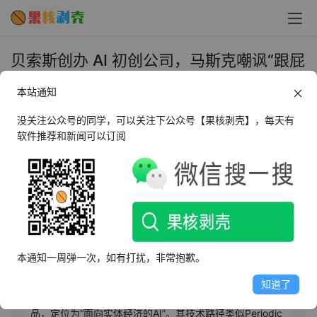
贝索斯创办 AI 初创公司，马斯克嘲讽“跟屁
虫” - 果核剥壳
本站通知
2025年11月18日 上午9:45
•
AI相关
没关注公众号的同学，可以关注下公众号【果核剥壳】，每天有
软件推荐和新闻可以订阅
AI摘要
此内容由AI根据文章内容自动生成，并已由人工审核
亚马逊创始人杰夫·贝索斯投资创办的人工智能初创公司
“Project Prometheus”近日引发关注，已筹集62亿美元资
本通知一周弹一次，如有打扰，非常抱歉。
金，贝索斯将与前谷歌生命科学部门负责人维克·巴贾共同
担任联合首席执行官。该公司聚焦实体经济领域，致力于
知道了
为计算机、航空航天、汽车等行业开发工程与制造类AI产
品，定位为“面向实体经济的AI”。其技术路径类似Periodic 