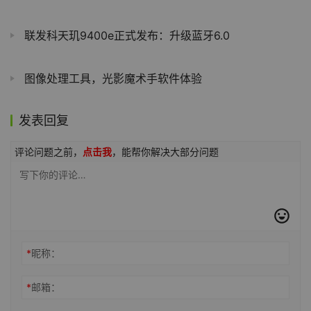
JPEGView(图像查看编辑器) v1.3.46 官方便携版
联发科天玑9400e正式发布：升级蓝牙6.0
图像处理工具，光影魔术手软件体验
发表回复
评论问题之前，
点击我
，能帮你解决大部分问题
*
昵称：
*
邮箱：