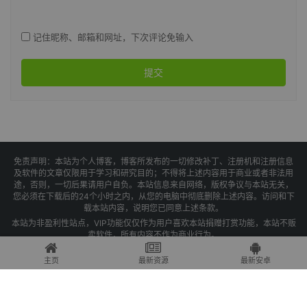
记住昵称、邮箱和网址，下次评论免输入
提交
免责声明：本站为个人博客，博客所发布的一切修改补丁、注册机和注册信息
及软件的文章仅限用于学习和研究目的；不得将上述内容用于商业或者非法用
途，否则，一切后果请用户自负。本站信息来自网络，版权争议与本站无关，
您必须在下载后的24个小时之内，从您的电脑中彻底删除上述内容。访问和下
载本站内容，说明您已同意上述条款。
本站为非盈利性站点，VIP功能仅仅作为用户喜欢本站捐赠打赏功能，本站不贩
卖软件，所有内容不作为商业行为。
Copyright © 2025 果核剥壳 -
琼ICP备2021004479号-1
主页
最新资源
最新安卓