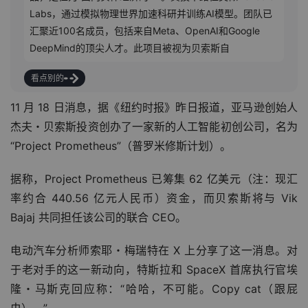
Labs，通过模拟物理世界加速科研并训练AI模型。团队已
汇聚近100名成员，包括来自Meta、OpenAI和Google 
DeepMind的顶尖人才。此项目被视为贝索斯自2021年卸
任亚马
看点别的
11 月 18 日消息，据《纽约时报》昨日报道，亚马逊创始人
杰夫・贝索斯投资创办了一家新的人工智能初创公司，名为
“Project Prometheus”（普罗米修斯计划）。
据称，Project Prometheus 已筹集 62 亿美元（注：现汇
率约合 440.56 亿元人民币）资金，而贝索斯将与 Vik 
Bajaj 共同担任该公司的联合 CEO。
电动汽车分析师索耶・梅瑞特在 X 上分享了这一消息。对
于老对手的这一新动向，特斯拉和 SpaceX 首席执行官埃
隆・马斯克回应称：“哈哈，不可能。Copy cat（跟屁