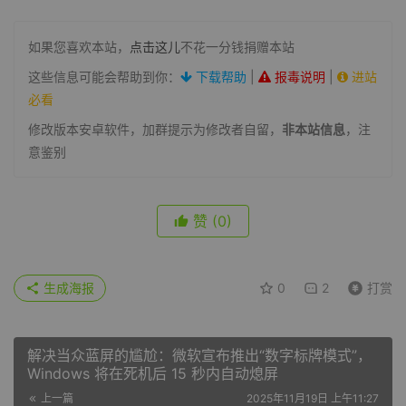
如果您喜欢本站，
点击这儿
不花一分钱捐赠本站
这些信息可能会帮助到你：
下载帮助
|
报毒说明
|
进站
必看
修改版本安卓软件，加群提示为修改者自留，
非本站信息
，注
意鉴别
赞
(0)
生成海报
0
2
打赏
解决当众蓝屏的尴尬：微软宣布推出“数字标牌模式”，
Windows 将在死机后 15 秒内自动熄屏
上一篇
2025年11月19日 上午11:27