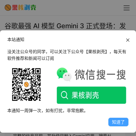
谷歌最强 AI 模型 Gemini 3 正式登场：发
布即登顶 LMArena，号称迄今最智能 - 果
本站通知
核剥壳
没关注公众号的同学，可以关注下公众号【果核剥壳】，每天有
2025年11月19日 上午11:32
•
AI相关
软件推荐和新闻可以订阅
AI摘要
此内容由AI根据文章内容自动生成，并已由人工审核
谷歌于11月19日推出全新Gemini 3系列模型，定位为迄今
本通知一周弹一次，如有打扰，非常抱歉。
最智能、事实最可靠的AI系统，旨在重夺面向消费者AI竞争
的领先地位。Gemini 3 Pro作为旗舰模型，具备原生多模
知道了
态能力，可一次性处理文字、图片与音频，实现更丰富、
完整的信息呈现。其升级已融入Gemini应用、搜索AI 