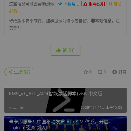
这些信息可能会帮助到你：
下载帮助
|
报毒说明
|
进站
必看
修改版本安卓软件，加群提示为修改者自留，
非本站信息
，注
意鉴别
赞
(0)
生成海报
0
0
打赏
KMS_VL_ALL_AIO(智能激活脚本)v55 中文版
上一篇
2026年5月11日 上午10:02
号卡即账号！中国移动发布 AI-eSIM 体系，开启
“Token 经济”新入口