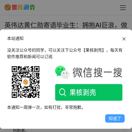
英伟达黄仁勋寄语毕业生：拥抱AI巨浪，做
那个“更懂工具”的人 - 果核剥壳
本站通知
2026年5月11日 上午10:11
•
AI相关
没关注公众号的同学，可以关注下公众号【果核剥壳】，每天有
软件推荐和新闻可以订阅
AI摘要
此内容由AI根据文章内容自动生成，并已由人工审核
黄仁勋在卡内基梅隆大学毕业典礼上鼓励毕业生拥抱AI时
代，强调技术平权将为年轻人带来前所未有的机遇。他指
本通知一周弹一次，如有打扰，非常抱歉。
出，真正危险的不是AI本身，而是不会使用AI的人将被取
代。面对社会对AI的普遍焦虑，他呼吁保持谦逊，提醒青
知道了
年掌握工具能力才是核心竞争力，未来属于善于驾驭AI的
创新者。