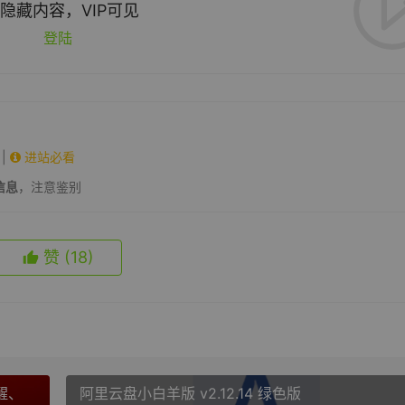
隐藏内容，VIP可见
登陆
|
进站必看
信息
，注意鉴别
赞
(18)
醒、
阿里云盘小白羊版 v2.12.14 绿色版