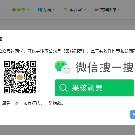
安卓
系统
实验室
文档图书
去广告版 - 果核剥壳
知
公众号的同学，可以关注下公众号【果核剥壳】，每天有软件推荐和新闻
，一键改变你的桌面、锁屏！
心情的视频乐园！
一周弹一次，如有打扰，非常抱歉。