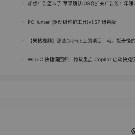
加点广告怎么了 苹果确认iOS会扩充广告位：年赚350
PCHunter (驱动级维护工具)v1.57 绿色版
【果核视频】那些GitHub上的项目，就，挺奇怪的(
Win+C 快捷键回归：微软重启 Copilot 启动快捷