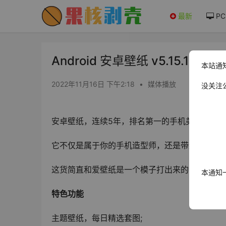
最新
PC
Android 安卓壁纸 v5.15.13 
本站通
2022年11月16日 下午2:18
•
媒体播放
没关注
安卓壁纸，连续5年，排名第一的手机美化应用
它不仅是属于你的手机造型师，还是带给你美好
这货简直和爱壁纸是一个模子打出来的
本通知
特色功能
主题壁纸，每日精选套图;