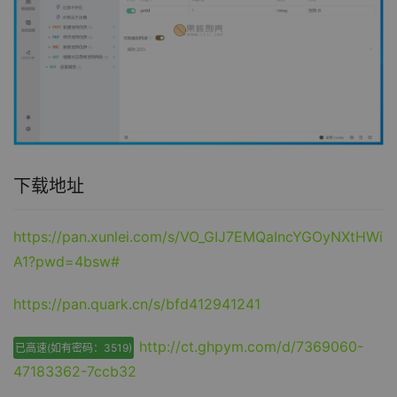
下载地址
https://pan.xunlei.com/s/VO_GIJ7EMQaIncYGOyNXtHWi
A1?pwd=4bsw#
https://pan.quark.cn/s/bfd412941241
http://ct.ghpym.com/d/7369060-
已高速(如有密码：3519)
47183362-7ccb32