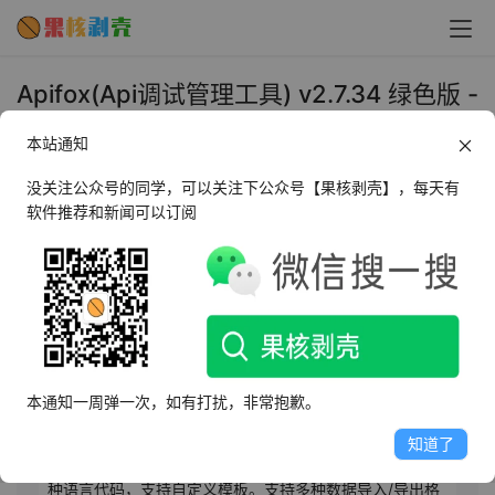
Apifox(Api调试管理工具) v2.7.34 绿色版 -
果核剥壳
本站通知
2025年9月16日 下午2:54
•
编程调试
没关注公众号的同学，可以关注下公众号【果核剥壳】，每天有
软件推荐和新闻可以订阅
AI摘要
此内容由AI根据文章内容自动生成，并已由人工审核
Apifox是免费的一体化API工具，集成文档、调试、Mock
及自动化测试。其特点包括可视化API文档设计，零成本学
本通知一周弹一次，如有打扰，非常抱歉。
习，支持OpenAPI规范，可在线分享文档。调试功能媲美
且优于Postman，支持自动校验数据结构、可视化断言
知道了
等。自动化测试完善，支持多语言脚本。可自动生成130余
种语言代码，支持自定义模板。支持多种数据导入/导出格