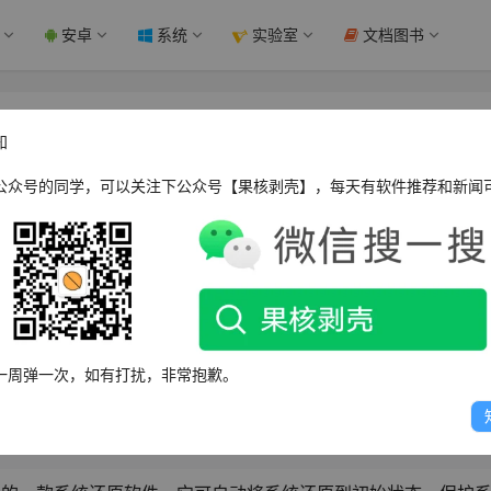
安卓
系统
实验室
文档图书
 - 果核剥壳
知
公众号的同学，可以关注下公众号【果核剥壳】，每天有软件推荐和新闻
WPOPT Summar
司软件，可自动还原系统至初始状态，保护系统免遭更改、病毒及人为破坏。安装
一周弹一次，如有打扰，非常抱歉。
更改均恢复如初。