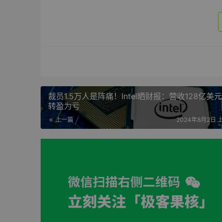
裁员1.5万人是阵痛！Intel晒财报：营收128亿美元
转盈为亏
上一篇
2024年8月2日 上