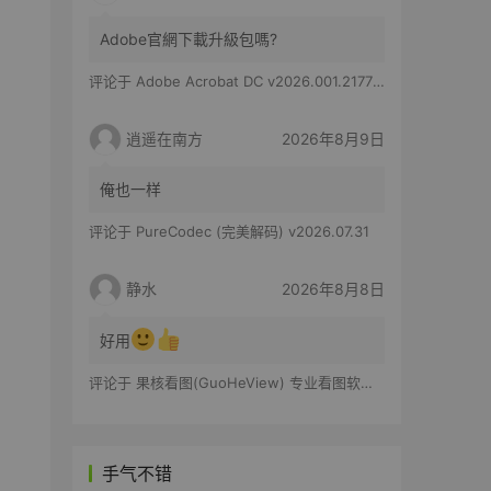
Adobe官網下載升級包嗎?
评论于
Adobe Acrobat DC v2026.001.21779 特别版
逍遥在南方
2026年8月9日
俺也一样
评论于
PureCodec (完美解码) v2026.07.31
静水
2026年8月8日
好用
评论于
果核看图(GuoHeView) 专业看图软件 v3.2.0.91
手气不错