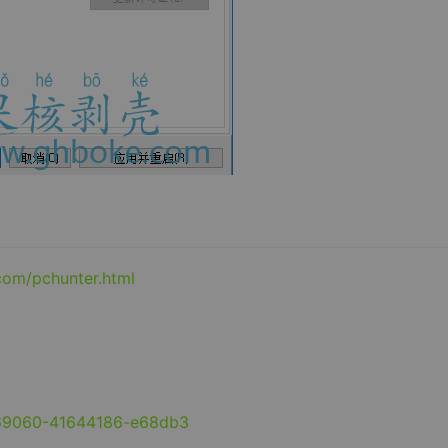
com/pchunter.html
369060-41644186-e68db3