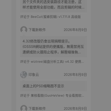
另个文件夹的选安装路径才能注册，这
样才能使用全部功能，而且剪辑的时候
没有剪映操作方便，导出的清晰度也不
评论于
BeeCut(蜜蜂剪辑) v1.7.11.8 高级版
如剪映
下載新軟件
2026年8月9日
4.32修改版仍會出現捐贈提示。
(OSSSR網站提供的便攜版，無需禁用互
連網或防火牆阻止程序，解壓縮後執
行，即去除右上角捐贈提示了)
评论于
wiztree(磁盘分析工具) v4.32 便携修改版
印象云
2026年8月9日
桌面上的PSD缩略图不显示
评论于
果核看图(GuoHeView) 专业看图软件 v3.2.0.91
下載新軟件
2026年8月9日