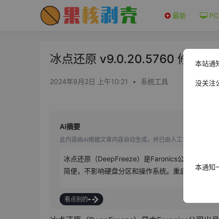
最新
PC
冰点还原 v9.0.20.5760 修改版
本站通
2024年8月2日 上午10:21
•
系统工具
没关注
AI摘要
此内容由AI根据文章内容自动生成，并已由人工审核
冰点还原（DeepFreeze）是Faronics公
本通知
简便，不影响硬盘分区和操作系统。重启后，所有
看点别的