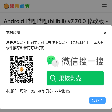
Android 哔哩哔哩(bilibili) v7.70.0 修改版 -
果核剥壳
本站通知
2024年3月13日 上午11:21
•
媒体播放
没关注公众号的同学，可以关注下公众号【果核剥壳】，每天有
软件推荐和新闻可以订阅
所谓的B站就是这货，bilibili现为国内最大的年轻人潮流文
化娱乐社区，该网站于2009年6月26日创建，又称“B站”。
目前bilibili活跃用户超过1.5亿，每天视频播放量超过一亿，
弹幕总量超过14亿，原创投稿总数超过1000万，用户平均
年龄17岁。是很多青少年喜欢的视频社区。
本通知一周弹一次，如有打扰，非常抱歉。
6.9.1 去广告版首页简单明了（追番+推荐+影视）下面是
知道了
（首页+频道+动态+我的）无广告删除了很多无用功能。