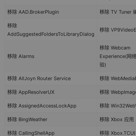
移除 AAD.BrokerPlugin
移除 TV Tune
移除
移除 VP9VideoE
AddSuggestedFoldersToLibraryDialog
移除 Webcam
移除 Alarms
Experience
验)
移除 AllJoyn Router Service
移除 WebMediaE
移除 AppResolverUX
移除 WebpImage
移除 AssignedAccessLockApp
移除 Win32WebV
移除 BingWeather
移除 Xbox 应用
移除 CallingShellApp
移除 Xbox.TCUI