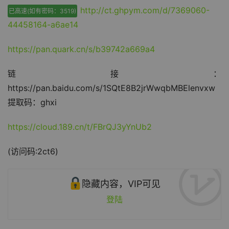
http://ct.ghpym.com/d/7369060-
已高速(如有密码：3519)
44458164-a6ae14
https://pan.quark.cn/s/b39742a669a4
链接：
https://pan.baidu.com/s/1SQtE8B2jrWwqbMBElenvxw
提取码：ghxi
https://cloud.189.cn/t/FBrQJ3yYnUb2
(访问码:2ct6)
隐藏内容，VIP可见
登陆