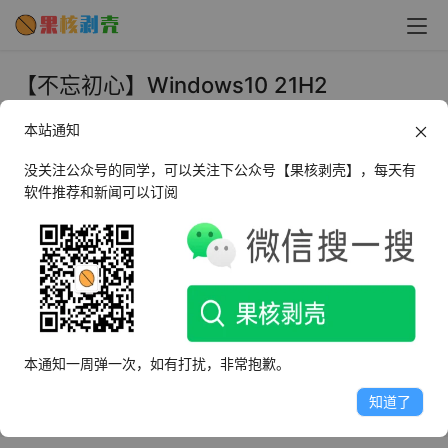
【不忘初心】Windows10 21H2
(19044.1618) [纯净精简版] - 果核剥壳
本站通知
2022年3月19日 下午12:13
•
Win10
没关注公众号的同学，可以关注下公众号【果核剥壳】，每天有
软件推荐和新闻可以订阅
Windows 10, version 21H2 ，由远景论坛的不忘初心制
作，口碑挺不错，纯净无任何三方软件及个人OEM信息。
这个精简优化版基于母盘21H2，21H2 版本 Build 
19044.1499提供无更新版，安装可选专业版、专业工作站
本通知一周弹一次，如有打扰，非常抱歉。
版映像。
知道了
预览版目前已经更换了window图标，科技以换图标为本！