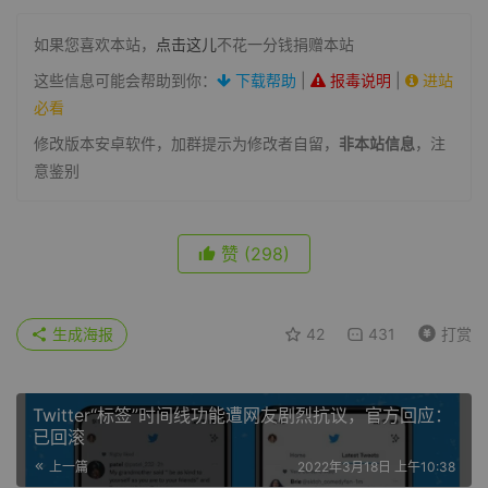
如果您喜欢本站，
点击这儿
不花一分钱捐赠本站
这些信息可能会帮助到你：
下载帮助
|
报毒说明
|
进站
必看
修改版本安卓软件，加群提示为修改者自留，
非本站信息
，注
意鉴别
赞
(298)
生成海报
42
431
打赏
Twitter“标签”时间线功能遭网友剧烈抗议，官方回应：
已回滚
上一篇
2022年3月18日 上午10:38