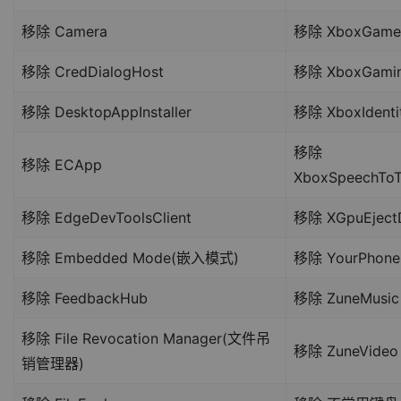
移除 Camera
移除 XboxGameO
移除 CredDialogHost
移除 XboxGamin
移除 DesktopAppInstaller
移除 XboxIdentit
移除
移除 ECApp
XboxSpeechToT
移除 EdgeDevToolsClient
移除 XGpuEjectD
移除 Embedded Mode(嵌入模式)
移除 YourPhone
移除 FeedbackHub
移除 ZuneMusic
移除 File Revocation Manager(文件吊
移除 ZuneVideo
销管理器)