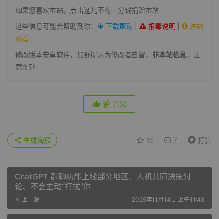
如果您喜欢本站，
点击这儿
不花一分钱捐赠本站
这些信息可能会帮助到你：
下载帮助
|
报毒说明
|
进站
必看
修改版本安卓软件，加群提示为修改者自留，
非本站信息
，注
意鉴别
赞
(13)
生成海报
15
7
打赏
ChatGPT 群聊功能上线部分地区：人机共同决策讨
论、不会主动“打扰”你
上一篇
2025年11月14日 上午11:48