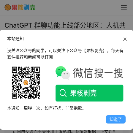
ChatGPT 群聊功能上线部分地区：人机共
同决策讨论、不会主动“打扰”你 - 果核剥壳
本站通知
2025年11月14日 上午11:48
•
AI相关
没关注公众号的同学，可以关注下公众号【果核剥壳】，每天有
软件推荐和新闻可以订阅
AI摘要
此内容由AI根据文章内容自动生成，并已由人工审核
OpenAI 于11月14日宣布在韩国、新西兰等部分市场试点
ChatGPT群聊功能，基于GPT-5.1模型运行。该功能允许
本通知一周弹一次，如有打扰，非常抱歉。
用户与亲友或同事在共享对话空间中协作，进行方案策
划、决策讨论或头脑风暴。群聊中，ChatGPT仅在被明确
知道了
提及“ChatGPT”时回复，且仅其回复计入速率限制，用户
可自由交流而不受使用上限影响。系统能根据上下文判断