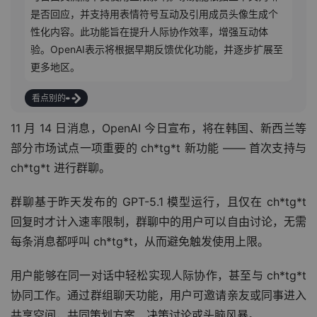
是否回应，并支持用表情符号互动及引用成员头像生成个
性化内容。此功能旨在提升人际协作效率，增强互动体
验。OpenAI表示将根据早期反馈优化功能，并逐步扩展至
更多地区。
看点别的
11 月 14 日消息，OpenAI 今日宣布，将在韩国、新西兰等
部分市场试点一项重要的 ch*tg*t 新功能 —— 首次支持与 
ch*tg*t 进行群聊。
群聊基于昨天发布的 GPT-5.1 模型运行，且仅在 ch*tg*t 
回复时才计入速率限制，群聊中的用户可以自由讨论，无需
每条消息都呼叫 ch*tg*t，从而避免触发使用上限。
用户能够在同一对话中轻松实现人际协作，甚至与 ch*tg*t 
协同工作。通过群组聊天功能，用户可邀请亲友或同事进入
共享空间，共同策划方案、决策讨论或头脑风暴。