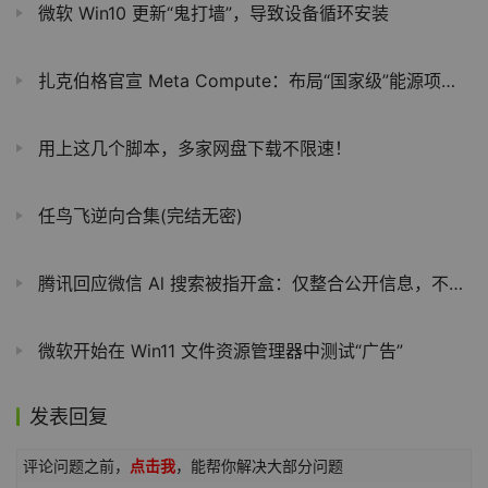
微软 Win10 更新“鬼打墙”，导致设备循环安装
扎克伯格官宣 Meta Compute：布局“国家级”能源项目，打造全球顶级 AI 算力版图
用上这几个脚本，多家网盘下载不限速！
任鸟飞逆向合集(完结无密)
腾讯回应微信 Al 搜索被指开盒：仅整合公开信息，不会碰用户隐私
微软开始在 Win11 文件资源管理器中测试“广告”
发表回复
评论问题之前，
点击我
，能帮你解决大部分问题