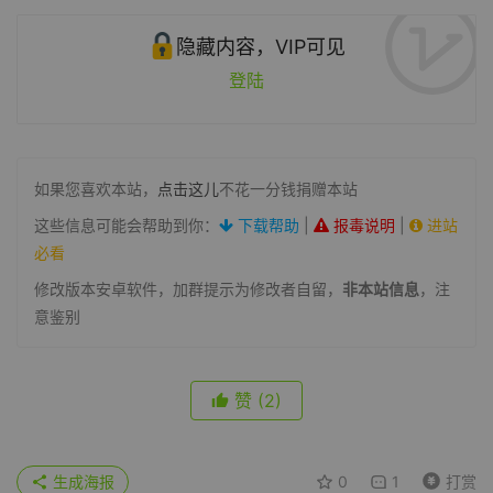
隐藏内容，VIP可见
登陆
如果您喜欢本站，
点击这儿
不花一分钱捐赠本站
这些信息可能会帮助到你：
下载帮助
|
报毒说明
|
进站
必看
修改版本安卓软件，加群提示为修改者自留，
非本站信息
，注
意鉴别
赞
(2)
生成海报
0
1
打赏