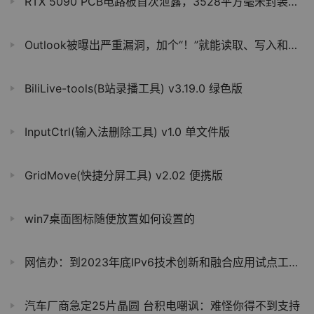
RTX 5090 PCB电路板首次泄露，3528平方毫米封装巨型核心
Outlook被曝出严重漏洞，加个“！”就能读取、写入和删除文档
BiliLive-tools(B站录播工具) v3.19.0 绿色版
InputCtrl(输入法删除工具) v1.0 单文件版
GridMove(快捷分屏工具) v2.02 便携版
win7桌面图标随便放置如何设置的
网信办：到2023年底IPv6技术创新和融合应用试点工作取得明显成效
汽车厂商急定25片晶圆 台积电嘲讽：难怪你得不到支持