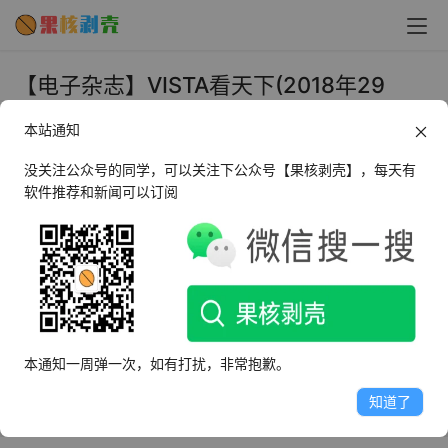
【电子杂志】VISTA看天下(2018年29
期)PDF - 果核剥壳
本站通知
2018年10月29日 下午10:22
•
电子书
没关注公众号的同学，可以关注下公众号【果核剥壳】，每天有
软件推荐和新闻可以订阅
《Vista看天下》是一份国内综合性新闻故事类高端文摘读
本，是国内目前唯一开设四个分印点的新闻类期刊杂志，也
是全球华文媒体BPA认证市场发行量最大的新闻期刊（含
港、澳、台地区），在主流人群中具有广泛影响力，“新闻
故事中的F1”，杂志以“说新闻，讲故事”为特色，创造了中国
本通知一周弹一次，如有打扰，非常抱歉。
媒体的“看天下模式”。
知道了
果核剥壳提供最新原版PDF下载，请勿用于商业用途。