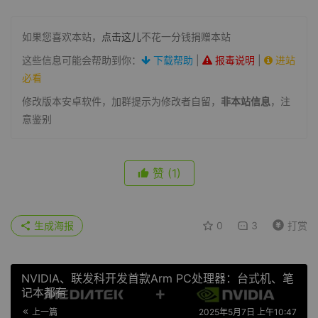
如果您喜欢本站，
点击这儿
不花一分钱捐赠本站
这些信息可能会帮助到你：
下载帮助
|
报毒说明
|
进站
必看
修改版本安卓软件，加群提示为修改者自留，
非本站信息
，注
意鉴别
赞
(1)
生成海报
0
3
打赏
NVIDIA、联发科开发首款Arm PC处理器：台式机、笔
记本都有
上一篇
2025年5月7日 上午10:47