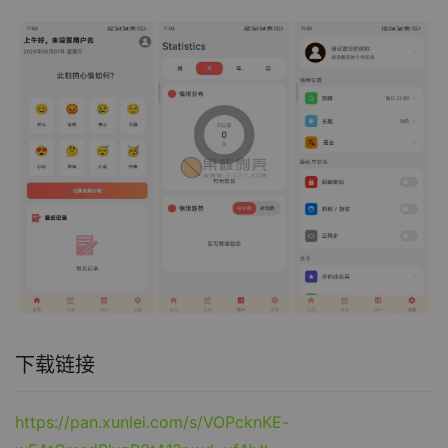
下载链接
https://pan.xunlei.com/s/VOPcknKE-