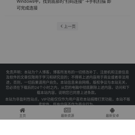
Windows中，找到底部的“扫码连接” ->手机扫描 即
可完成连接
上一页
免责声明：本站为个人博客，博客所发布的一切修改补丁、注册机和注册信息
及软件的文章仅限用于学习和研究目的；不得将上述内容用于商业或者非法用
途，否则，一切后果请用户自负。本站信息来自网络，版权争议与本站无关，
您必须在下载后的24个小时之内，从您的电脑中彻底删除上述内容。访问和下
载本站内容，说明您已同意上述条款。
本站为非盈利性站点，VIP功能仅仅作为用户喜欢本站捐赠打赏功能，本站不贩
卖软件，所有内容不作为商业行为。
Copyright © 2025 果核剥壳 -
琼ICP备2021004479号-1
主页
最新资源
最新安卓