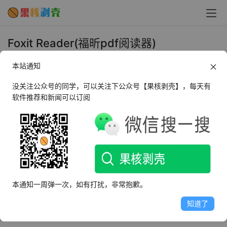
Foxit Reader(福昕pdf阅读器)
v12.1.0.15250 绿色版 - 果核剥壳
本站通知
2022年12月9日 上午11:45
•
办公教育
没关注公众号的同学，可以关注下公众号【果核剥壳】，每天有
软件推荐和新闻可以订阅
Foxit Reader(pdf阅读软件)是一款十分专业且界面简洁的
PDF阅读器。你是不是在找功能强大的PDF阅读软件？中文
名叫福昕pdf阅读器，他的体积相当小巧，仅是Adobe 
Reader X的五分之一，而且具有超快的速度。重点是这是
一款完全免费使用软件，没有任何功能限制，让您更便捷地
本通知一周弹一次，如有打扰，非常抱歉。
阅读pad文档。在功能方面，福昕PDF阅读器同样出众。它
同样拥有添加附件、填写表单以及为PDF文档添加文本等高
知道了
级功能。所以如果您经常需要处理PDF文档，而又不愿意占