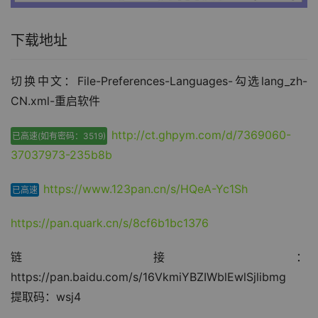
下载地址
切换中文：File-Preferences-Languages-勾选lang_zh-
CN.xml-重启软件
http://ct.ghpym.com/d/7369060-
已高速(如有密码：3519)
37037973-235b8b
https://www.123pan.cn/s/HQeA-Yc1Sh
已高速
https://pan.quark.cn/s/8cf6b1bc1376
链接：
https://pan.baidu.com/s/16VkmiYBZIWblEwlSjlibmg
提取码：wsj4