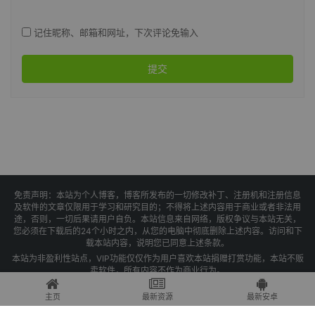
记住昵称、邮箱和网址，下次评论免输入
提交
免责声明：本站为个人博客，博客所发布的一切修改补丁、注册机和注册信息
及软件的文章仅限用于学习和研究目的；不得将上述内容用于商业或者非法用
途，否则，一切后果请用户自负。本站信息来自网络，版权争议与本站无关，
您必须在下载后的24个小时之内，从您的电脑中彻底删除上述内容。访问和下
载本站内容，说明您已同意上述条款。
本站为非盈利性站点，VIP功能仅仅作为用户喜欢本站捐赠打赏功能，本站不贩
卖软件，所有内容不作为商业行为。
Copyright © 2025 果核剥壳 -
琼ICP备2021004479号-1
主页
最新资源
最新安卓