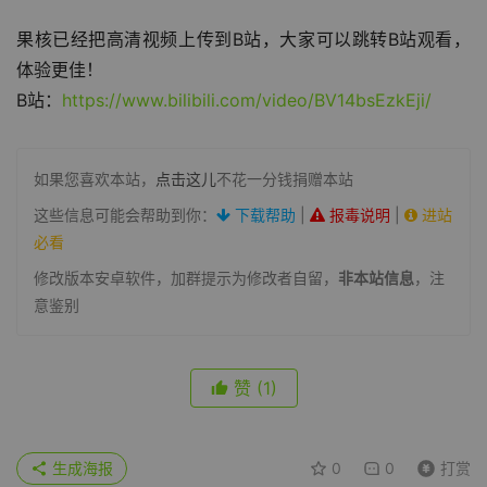
果核已经把高清视频上传到B站，大家可以跳转B站观看，
体验更佳！
B站：
https://www.bilibili.com/video/BV14bsEzkEji/
如果您喜欢本站，
点击这儿
不花一分钱捐赠本站
这些信息可能会帮助到你：
下载帮助
|
报毒说明
|
进站
必看
修改版本安卓软件，加群提示为修改者自留，
非本站信息
，注
意鉴别
赞
(1)
生成海报
0
0
打赏