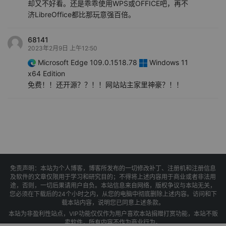
却又不好看。还是乖乖使用WPS或OFFICE吧，再不
济LibreOffice都比那玩意强百倍。
68141
2023年2月9日 上午12:50
Microsoft Edge 109.0.1518.78
Windows 11
x64 Edition
免费！！还开源？？！！网站站主家里神豪？！！
免责声明：本站为个人博客，博客所发布的一切修改补丁、注册机和注册信息
及软件的文章仅限用于学习和研究目的；不得将上述内容用于商业或者非法用
途，否则，一切后果请用户自负。本站信息来自网络，版权争议与本站无关，
您必须在下载后的24个小时之内，从您的电脑中彻底删除上述内容。访问和下
载本站内容，说明您已同意上述条款。
本站为非盈利性站点，VIP功能仅仅作为用户喜欢本站捐赠打赏功能，本站不贩
卖软件，所有内容不作为商业行为。