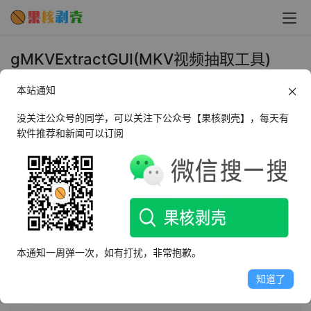
gMKVExtractGUI(MKV视频抽取工具)
v2.8.0 汉化版 - 果核剥壳
本站通知
2025年1月14日 上午10:46
•
媒体处理
没关注公众号的同学，可以关注下公众号【果核剥壳】，每天有
软件推荐和新闻可以订阅
AI摘要
此内容由AI根据文章内容自动生成，并已由人工审核
gMKVExtractGUI汉化版是一款免费工具，可从MKV文件
中提取音频、视频、字幕等内容，支持章节和CUE表提
本通知一周弹一次，如有打扰，非常抱歉。
取。使用简单，只需拖放文件或目录到窗口，选择输出目
录即可。软件体积小，无需安装，可直接配合mkvtoolnix
知道了
运行。