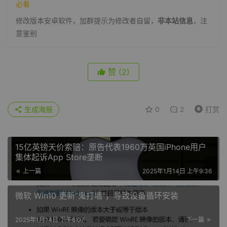
必看
修改版本安卓软件，加群提示为修改者自留，
非本站信息
，注
意鉴别
赞
(2)
生成海报
0
2
打赏
15亿英镑天价索赔：原告代表1960万英国iPhone用户
集体起诉App Store垄断
上一篇
2025年1月14日 上午9:36
微软 Win10 更新“鬼打墙”，导致设备循环安装
2025年1月14日 下午6:07
下一篇